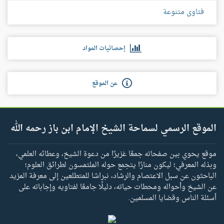
فتاوى متنوعة
إحصائيات المواد
عن الموقع
الموقع الرسمي لسماحة الشيخ الإمام ابن باز رحمه الله
موقع يحوي بين صفحاته جمعًا غزيرًا من دعوة الشيخ، وعطائه العلمي،
وبذله المعرفي؛ ليكون منارًا يتجمع حوله الملتمسون لطرائق العلوم؛
الباحثون عن سبل الاعتصام والرشاد، نبراسًا للمتطلعين إلى معرفة المزيد
عن الشيخ وأحواله ومحطات حياته، دليلًا جامعًا لفتاويه وإجاباته على
أسئلة الناس وقضايا المسلمين.