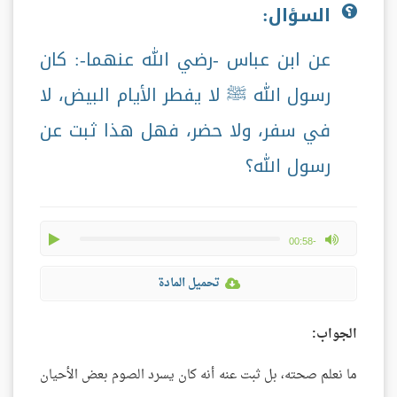
السؤال:
عن ابن عباس -رضي الله عنهما-: كان
رسول الله ﷺ لا يفطر الأيام البيض، لا
في سفر، ولا حضر، فهل هذا ثبت عن
رسول الله؟
play
max volume
-00:58
تحميل المادة
الجواب:
ما نعلم صحته، بل ثبت عنه أنه كان يسرد الصوم بعض الأحيان