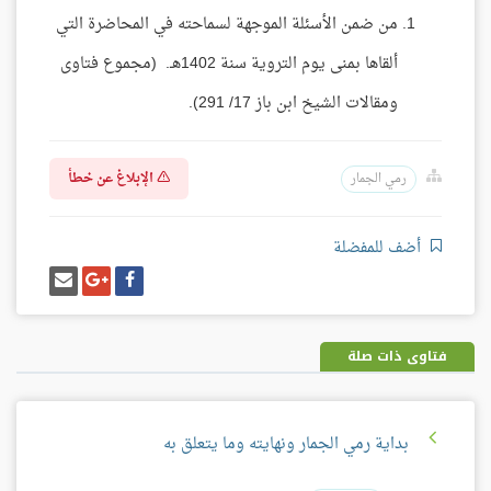
من ضمن الأسئلة الموجهة لسماحته في المحاضرة التي
ألقاها بمنى يوم التروية سنة 1402هـ. (مجموع فتاوى
ومقالات الشيخ ابن باز 17/ 291).
الإبلاغ عن خطأ
رمي الجمار
أضف للمفضلة
شارك
شارك
إرسل
على
على
إيميل
فيسبوك
غوغل
بلس
فتاوى ذات صلة
بداية رمي الجمار ونهايته وما يتعلق به