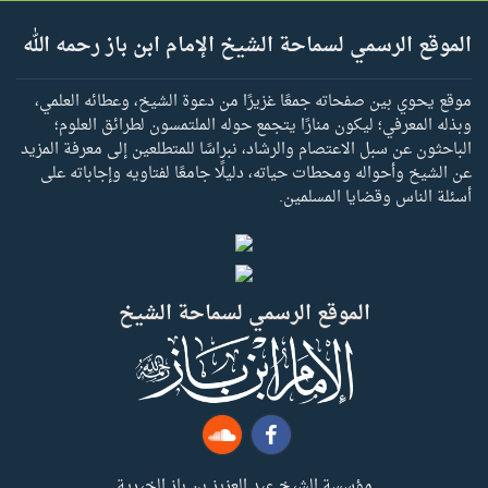
الموقع الرسمي لسماحة الشيخ الإمام ابن باز رحمه الله
موقع يحوي بين صفحاته جمعًا غزيرًا من دعوة الشيخ، وعطائه العلمي،
وبذله المعرفي؛ ليكون منارًا يتجمع حوله الملتمسون لطرائق العلوم؛
الباحثون عن سبل الاعتصام والرشاد، نبراسًا للمتطلعين إلى معرفة المزيد
عن الشيخ وأحواله ومحطات حياته، دليلًا جامعًا لفتاويه وإجاباته على
أسئلة الناس وقضايا المسلمين.
الموقع الرسمي لسماحة الشيخ
مؤسسة الشيخ عبد العزيز بن باز الخيرية