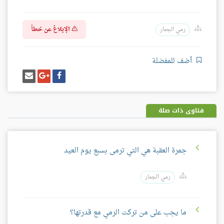
الإبلاغ عن خطأ
رمي الجمار
أضف للمفضلة
شارك
شارك
إرسل
على
على
إيميل
فيسبوك
غوغل
بلس
فتاوى ذات صلة
جمرة العقبة هي التي ترمى بسبع يوم العيد
رمي الجمار
ما يجب على من تركت الرمي مع قدرتها؟