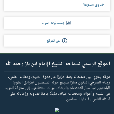
فتاوى متنوعة
إحصائيات المواد
عن الموقع
الموقع الرسمي لسماحة الشيخ الإمام ابن باز رحمه الله
موقع يحوي بين صفحاته جمعًا غزيرًا من دعوة الشيخ، وعطائه العلمي،
وبذله المعرفي؛ ليكون منارًا يتجمع حوله الملتمسون لطرائق العلوم؛
الباحثون عن سبل الاعتصام والرشاد، نبراسًا للمتطلعين إلى معرفة المزيد
عن الشيخ وأحواله ومحطات حياته، دليلًا جامعًا لفتاويه وإجاباته على
أسئلة الناس وقضايا المسلمين.