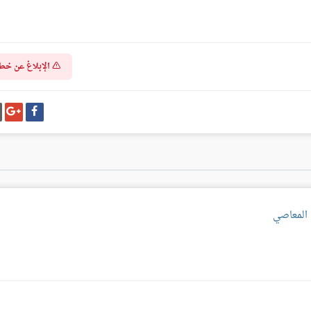
الإبلاغ عن خط
شارك
شا
على
عل
فيسبوك
غو
بل
 المعاصي