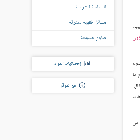
السياسة الشرعية
مسائل فقهية متفرقة
يب،
فتاوى متنوعة
ُرُونَ
سوء
إحصائيات المواد
 ما
ال،
عن الموقع
يه،
 من