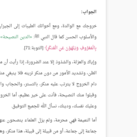
الجواب:
خروجك مع الوالدة، ومع أخواتك الطيبات إلى الجيران، 
والأسلوب الحسن كما قال النبي ﷺ:
الدين النصيحة
و
بِالْمَعْرُوفِ وَيَنْهَوْنَ عَنِ الْمُنكَرِ
[التوبة:71].
وإياك والعزلة، والشذوذ إلا عند الضرورة، إذا رأيت أن 
الظن، وتشديد الأمور من دون منكر ترينه فلا ينبغي منك
دام الخروج لا يترتب عليه منكر، بالتستر، والحجاب وا
وقبلوا منك النصيحة، فأنت على خير عظيم، أما الخروج
وعليك نفسك، ودينك، نسأل الله للجميع التوفيق.
أما النميمة فهي محرمة، ولم يزل العلماء ينصحون ع
جماعة إلى جماعة، أو من قبيلة إلى قبيلة، هذا منكر، وه