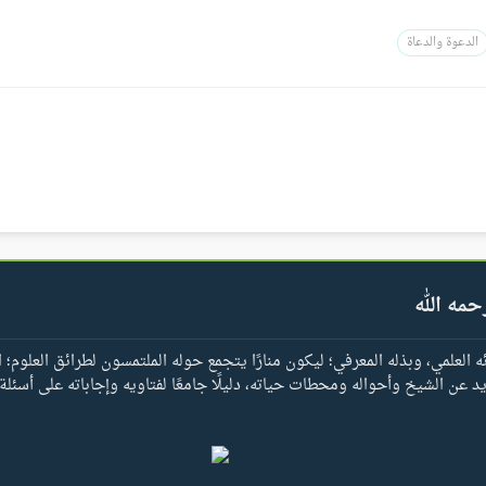
الدعوة والدعاة
حمه الله
العلمي، وبذله المعرفي؛ ليكون منارًا يتجمع حوله الملتمسون لطرائق العلوم؛ ا
يد عن الشيخ وأحواله ومحطات حياته، دليلًا جامعًا لفتاويه وإجاباته على أسئلة