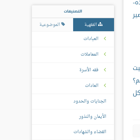
ه-
التصنيفات
ير
الفقهية
الموضوعية
العبادات
المعاملات
يت
فقه الأسرة
م؟
العادات
كل
الجنايات والحدود
الأيمان والنذور
القضاء والشهادات