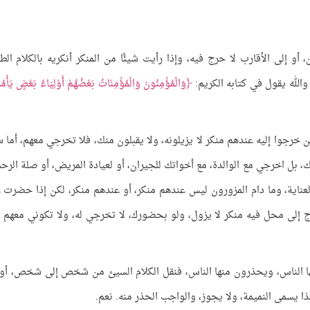
أو إلى الأقارب لا حرج فيه، وإذا رأيت شيئًا من المنكر أنكريه بالكلام الط
الله يقول في كتابه الكريم:
وَالْمُؤْمِنُونَ وَالْمُؤْمِنَاتُ بَعْضُهُمْ أَوْلِيَاءُ بَعْضٍ يَأْم
من خرجوا إليه عندهم منكر لا يزيلونه، ولا يقبلون منك، فلا تخرجي معهم، أما 
، بل اخرجي مع الوالدة، مع أخواتك للجيران، أو لعيادة المريض، أو صلة الرحم
لعناية، وما دام المزورون ليس عندهم منكر، أو عندهم منكر، لكن إذا حضرت ز
 إلى محل فيه منكر لا يزول، ولو بحضورك، لا تخرجي له، ولا تكوني معهم ف
نها الناس، ويحذرون منها الناس، فنقل الكلام السيئ من شخص إلى شخص، أو
ذا يسمى النميمة، ولا يجوز، والواجب الحذر منه. نعم.