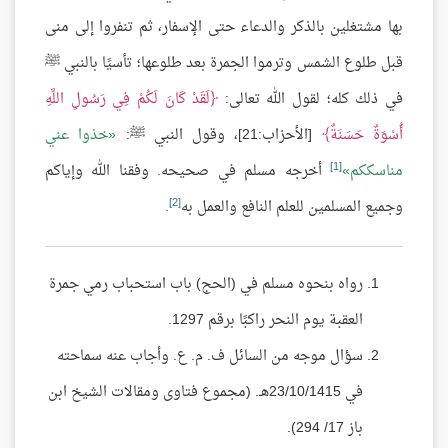
بها مشتغلين بالذكر والدعاء حتى الإسفار، ثم تنفروا إلى منى
قبل طلوع الشمس وترموا الجمرة بعد طلوعها؛ تأسيًا بالنبي ﷺ
في ذلك كله؛ لقول الله تعالى:
لَقَدْ كَانَ لَكُمْ فِي رَسُولِ اللَّهِ
أُسْوَةٌ حَسَنَةٌ
[الأحزاب:21]، وقول النبي ﷺ:
خذوا عني
[1]
مناسككم
أخرجه مسلم في صحيحه. وفقنا الله وإياكم
[2]
وجميع المسلمين للعلم النافع والعمل به
.
رواه بنحوه مسلم في (الحج) باب استحباب رمي جمرة
العقبة يوم النحر راكبًا برقم 1297.
سؤال موجه من السائل ف. م. ع. وأجاب عنه سماحته
في 23/10/1415هـ. (مجموع فتاوى ومقالات الشيخ ابن
باز 17/ 294).