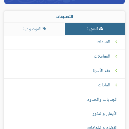
التصنيفات
الفقهية
الموضوعية
العبادات
المعاملات
فقه الأسرة
العادات
الجنايات والحدود
الأيمان والنذور
القضاء والشهادات