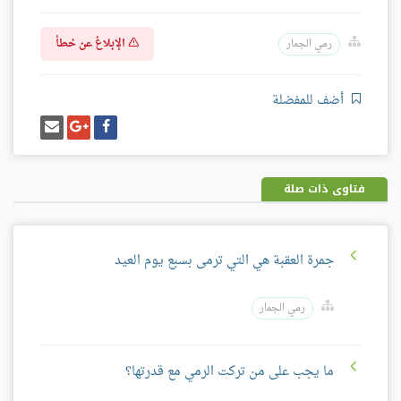
الإبلاغ عن خطأ
رمي الجمار
أضف للمفضلة
شارك
شارك
إرسل
على
على
إيميل
فيسبوك
غوغل
بلس
فتاوى ذات صلة
جمرة العقبة هي التي ترمى بسبع يوم العيد
رمي الجمار
ما يجب على من تركت الرمي مع قدرتها؟