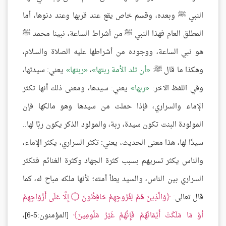
النبي ﷺ وبعده، وقسم خاص يقع عند قربها وعند دنوها، أما
المطلق العام فهذا النبي ﷺ من أشراط الساعة، نبينا محمد ﷺ
هو نبي الساعة، ووجوده من أشراطها عليه الصلاة والسلام،
وهكذا ما قال ﷺ:
أن تلد الأمة ربتها
،
ربتها
يعني: سيدتها،
وفي اللفظ الآخر:
ربها
يعني: سيدها، ومعنى ذلك أنها تكثر
الإماء والسراري، فإذا حملت من سيدها وهو مالكها فإن
المولودة البنت تكون سيدة، ربة، والمولود الذكر يكون ربًا لها..
سيدًا لها، هذا معنى الحديث، يعني: تكثر السراري، يكثر الإماء،
والناس يكثر تسريهم بسبب كثرة الجهاد وكثرة الغنائم فتكثر
السراري بين الناس، والسيد يطأ أمته؛ لأنها ملكه مباح له، كما
قال تعالى:
وَالَّذِينَ هُمْ لِفُرُوجِهِمْ حَافِظُونَ ۝ إِلَّا عَلَى أَزْوَاجِهِمْ
أوْ مَا مَلَكَتْ أَيْمَانُهُمْ فَإِنَّهُمْ غَيْرُ مَلُومِينَ
[المؤمنون:5-6]،