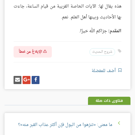
هذه يقال لها: الآيات الخاصة القريبة من قيام الساعة، جاءت
بها الأحاديث وبينها أهل العلم. نعم.
المقدم:
جزاكم الله خيرًا.
الإبلاغ عن خطأ
شروح الحديث
أضف للمفضلة
شارك
شارك
إرسل
على
على
إيميل
فيسبوك
غوغل
بلس
فتاوى ذات صلة
ما معنى: «تنزهوا من البول فإن أكثر عذاب القبر منه»؟