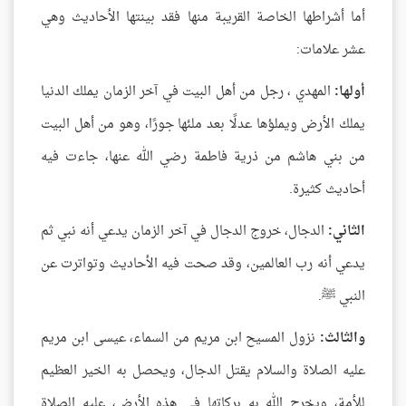
أما أشراطها الخاصة القريبة منها فقد بينتها الأحاديث وهي
عشر علامات:
أولها:
المهدي ، رجل من أهل البيت في آخر الزمان يملك الدنيا
يملك الأرض ويملؤها عدلًا بعد ملئها جورًا، وهو من أهل البيت
من بني هاشم من ذرية فاطمة رضي الله عنها، جاءت فيه
أحاديث كثيرة.
الثاني:
الدجال، خروج الدجال في آخر الزمان يدعي أنه نبي ثم
يدعي أنه رب العالمين، وقد صحت فيه الأحاديث وتواترت عن
النبي ﷺ.
والثالث:
نزول المسيح ابن مريم من السماء، عيسى ابن مريم
عليه الصلاة والسلام يقتل الدجال، ويحصل به الخير العظيم
للأمة، ويخرج الله به بركاتها في هذه الأرض، عليه الصلاة