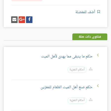
أضف للمفضلة
شارك
شارك
إرسل
على
على
إيميل
فيسبوك
غوغل
بلس
فتاوى ذات صلة
حكم ما يتبقى مما يهدى لأهل الميت
أحكام التعزية
حكم صنع أهل الميت الطعام للمعزين
أحكام التعزية