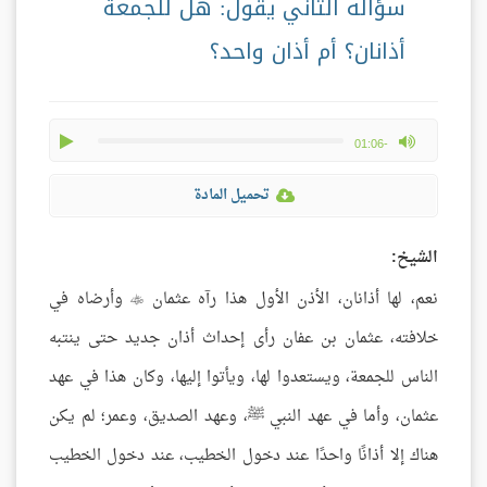
سؤاله الثاني يقول: هل للجمعة
أذانان؟ أم أذان واحد؟
play
max volume
-01:06
تحميل المادة
الشيخ:
نعم، لها أذانان، الأذن الأول هذا رآه عثمان
وأرضاه في

خلافته، عثمان بن عفان رأى إحداث أذان جديد حتى ينتبه
الناس للجمعة، ويستعدوا لها، ويأتوا إليها، وكان هذا في عهد
عثمان، وأما في عهد النبي ﷺ، وعهد الصديق، وعمر؛ لم يكن
هناك إلا أذانًا واحدًا عند دخول الخطيب، عند دخول الخطيب