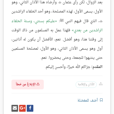
بعد الزوال، لكن رأى عثمان
وأرضاه هذا الأذان الثاني، وهو

الأول، يسمى الأول، لهذه المصلحة، وهو أحد الخلفاء الراشدين
، الذي قال فيهم النبي ﷺ:
عليكم بسنتي، وسنة الخلفاء

الراشدين من بعدي
فلهذا عمل به المسلمون من ذاك الوقت
إلى وقتنا هذا، وهو أفضل. نعم، الأفضل أن يكون له أذانين،
أول وهو يسمى الأذان الثاني، وهو الأول، لمصلحة المسلمين
حتى ينتبهوا للجمعة، وحتى يحضروا. نعم.
المقدم:
جزاكم الله خيرًا، وأحسن إليكم.
الإبلاغ عن خطأ
الأذان والإقامة
أضف للمفضلة
شارك
شارك
إرسل
على
على
إيميل