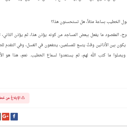
دخول الخطيب بساعة مثلاً، هل تستحسنون هذا؟
رج، المقصود ما يفعل ببعض المساجد من كونه يؤذن هذا، ثم يؤذن الثاني، ت
 يكون بين الأذانين وقتٌ يتسع للمسلمين، ينتفعون في الغسل، وفي التقدم للص
لوا ما كتب الله لهم، ثم يستعدوا لسماع الخطيب. نعم، هذا هو الأ
الإبلاغ عن خط
شارك
شا
على
عل
فيسبوك
غو