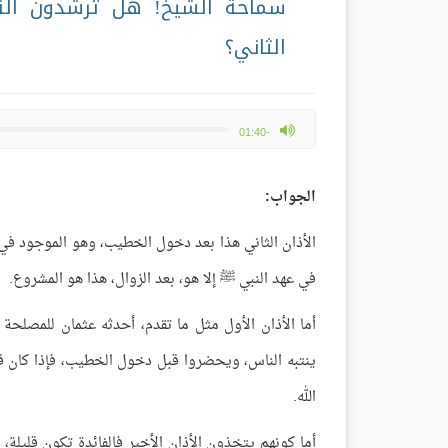
سماحة الشيخ! هل ترشدون الناس
الثاني؟
max volume
-01:40
الجواب:
الأذان الثاني هذا بعد دخول الخطيب، وهو الموجود في ع
في عهد النبي ﷺ إلا هو، بعد الزوال، هذا هو المشروع.
أما الأذان الأول مثل ما تقدم، أحدثه عثمان للمصلحة 
ينتبه الناس، ويحضروا قبل دخول الخطيب، فإذا كان قب
الله.
أما كونهم يتخذون الأذان الأخير فالفائدة تكون قليلة