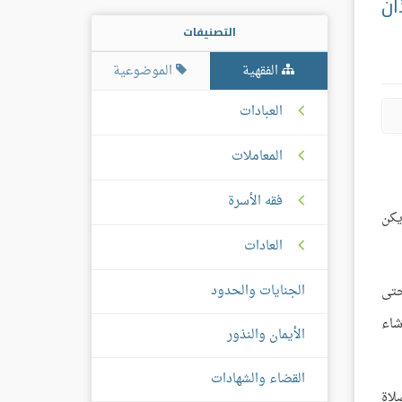
ان
التصنيفات
الفقهية
الموضوعية
العبادات
المعاملات
فقه الأسرة
يكن
العادات
الجنايات والحدود
حتى
شاء
الأيمان والنذور
القضاء والشهادات
لاة