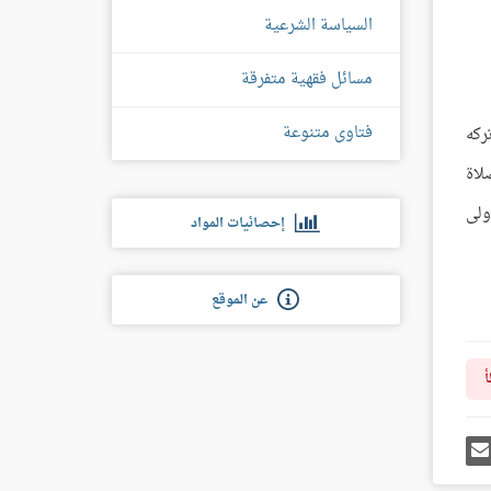
السياسة الشرعية
مسائل فقهية متفرقة
فتاوى متنوعة
ركه
لاة
ولى
إحصائيات المواد
عن الموقع
أ
رك
إرسل
ى
إيميل
غل