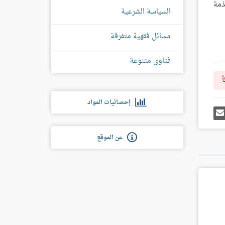
ذمة
السياسة الشرعية
مسائل فقهية متفرقة
فتاوى متنوعة
أ
إحصائيات المواد
رك
إرسل
ى
إيميل
غل
س
عن الموقع