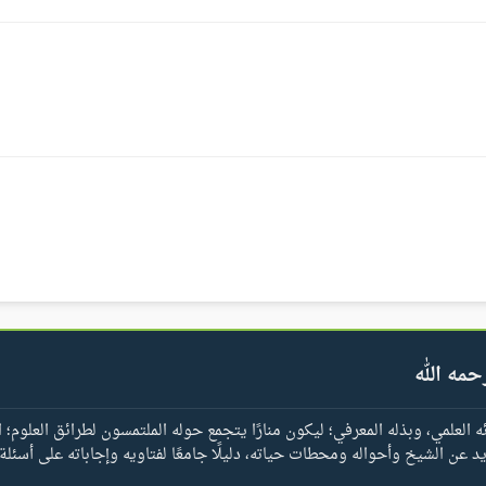
حمه الله
العلمي، وبذله المعرفي؛ ليكون منارًا يتجمع حوله الملتمسون لطرائق العلوم؛ ا
يد عن الشيخ وأحواله ومحطات حياته، دليلًا جامعًا لفتاويه وإجاباته على أسئلة