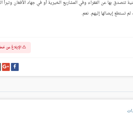
ة تتصدق بها عن الفقراء وفي المشاريع الخيرية أو في جهاد الأفغان وتبرأ ال
لم تستطع إيصالها إليهم. نعم.
الإبلاغ عن خط
شارك
شا
على
عل
فيسبوك
غو
بل
دات