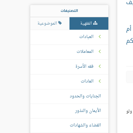
يف
التصنيفات
الفقهية
الموضوعية
أم
العبادات
كم
المعاملات
فقه الأسرة
العادات
الجنايات والحدود
الأيمان والنذور
ولو
القضاء والشهادات