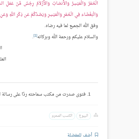
الْخَمْرُ وَالْمَيْسِرُ وَالأَنصَابُ وَالأَزْلاَمُ رِجْسٌ مِّنْ عَمَلِ الشَّ
وَالْبَغْضَاء فِي الْخَمْرِ وَالْمَيْسِرِ وَيَصُدَّكُمْ عَن ذِكْرِ اللّهِ وَعَنِ 
وفق الله الجميع لما فيه رضاه.
[1]
والسلام عليكم ورحمة الله وبركاته
.
ال
العل
فتوى صدرت من مكتب سماحته ردًا على رسالة الأخ محمد في 2/ 12/ 1407هـ (مجموع فتاوى ومقال
البيوع
الكسب المحرم
أضف للمفضلة