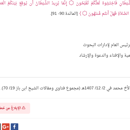
يْطَانِ فَاجْتَنِبُوهُ لَعَلَّكُمْ تُفْلِحُونَ
۝
إِنَّمَا يُرِيدُ الشَّيْطَانُ أَن يُوقِعَ بَيْنَكُمُ الْعَدَ
الصَّلاَةِ فَهَلْ أَنتُم مُّنتَهُونَ
۝
[المائدة:90- 91].
رئيس العام لإدارات البحوث
مية والإفتاء والدعوة والإرشاد
ات الشيخ ابن باز 19/ 70).
الإبلاغ عن خط
شارك
شا