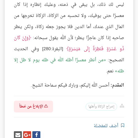
ليس لك ذلك، بل يبقى في ذمته، وعليك إنظاره إذا كان
معسرًا حتى يوفيك، ولا تحسبه من الزكاة، الزكاة تخرجها من
المال الذي عندك، أما الدين فلا يجوز جعله زكاة، ولكن ينظر
صاحبه إذا كان عاجزًا ينظر؛ لأن الله يقول سبحانه:
وَإِنْ كَانَ
ذُو عُسْرَةٍ فَنَظِرَةٌ إِلَى مَيْسَرَةٍ
[البقرة:280] وفي الحديث
الصحيح:
من أنظر معسرًا أظله الله في ظله يوم لا ظل إلا
ظله
نعم.
المقدم:
أحسن الله إليكم، وبارك فيكم سماحة الشيخ.
الإبلاغ عن خطأ
إخراج الزكاة وأهلها
أضف للمفضلة
شارك
شارك
إرسل