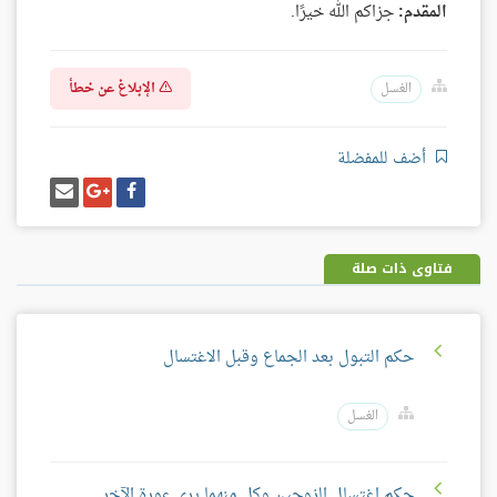
المقدم:
جزاكم الله خيرًا.
الإبلاغ عن خطأ
الغسل
أضف للمفضلة
شارك
شارك
إرسل
على
على
إيميل
فيسبوك
غوغل
بلس
فتاوى ذات صلة
حكم التبول بعد الجماع وقبل الاغتسال
الغسل
حكم اغتسال الزوجين وكل منهما يرى عورة الآخر