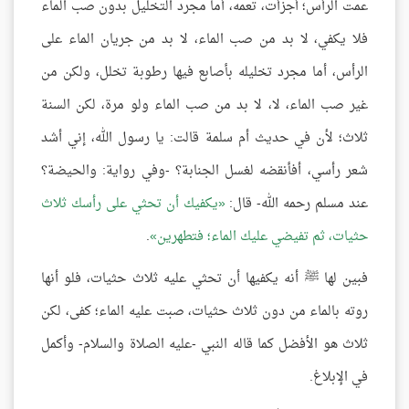
عمت الرأس؛ أجزأت، تعمه، أما مجرد التخليل بدون صب الماء
فلا يكفي، لا بد من صب الماء، لا بد من جريان الماء على
الرأس، أما مجرد تخليله بأصابع فيها رطوبة تخلل، ولكن من
غير صب الماء، لا، لا بد من صب الماء ولو مرة، لكن السنة
ثلاث؛ لأن في حديث أم سلمة قالت: يا رسول الله، إني أشد
شعر رأسي، أفأنقضه لغسل الجنابة؟ -وفي رواية: والحيضة؟
عند مسلم رحمه الله- قال:
يكفيك أن تحثي على رأسك ثلاث
حثيات، ثم تفيضي عليك الماء؛ فتطهرين
.
فبين لها ﷺ أنه يكفيها أن تحثي عليه ثلاث حثيات، فلو أنها
روته بالماء من دون ثلاث حثيات، صبت عليه الماء؛ كفى، لكن
ثلاث هو الأفضل كما قاله النبي -عليه الصلاة والسلام- وأكمل
في الإبلاغ.