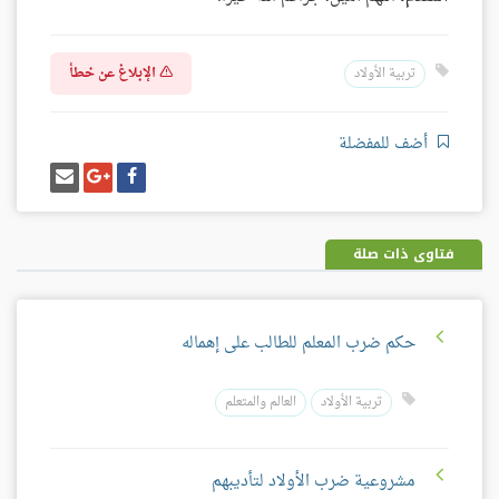
الإبلاغ عن خطأ
تربية الأولاد
أضف للمفضلة
شارك
شارك
إرسل
على
على
إيميل
فيسبوك
غوغل
بلس
فتاوى ذات صلة
حكم ضرب المعلم للطالب على إهماله
تربية الأولاد
العالم والمتعلم
مشروعية ضرب الأولاد لتأديبهم