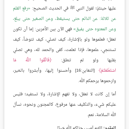
عليها حينئذٍ؛ لقول النبي ﷺ في الحديث الصحيح:
رفع القلم
عن ثلاثة: عن النائم حتى يستيقظ، وعن الصغير حتى يبلغ،
وعن المعتوه حتى يفيق
فهي الآن بين الأمرين: إما أن تكون
تعقل؛ فعلموها ولو بالإشارة، كيف تصلي، كيف تتوضأ، كيف
تستنجي، علموها، فإذا تعلمت، كفى والحمد لله، وهي تصلي
بقلبها ولو لم تنطق:
فَاتَّقُوا اللَّهَ مَا
اسْتَطَعْتُمْ
[التغابن:16] وأحسنوا إليها، وأبشروا بالخير،
وارحموها يرحمكم الله.
أما إن كانت لا تعقل، ولا تفهم الإشارة، ولا تستفيد؛ فليس
عليكم شيء، والتكليف عنها مرفوع، كالمجنون ونحوه، نسأل
الله السلامة، نعم.
المقدم:
اللهم آمين، جزاكم الله خيرًا.