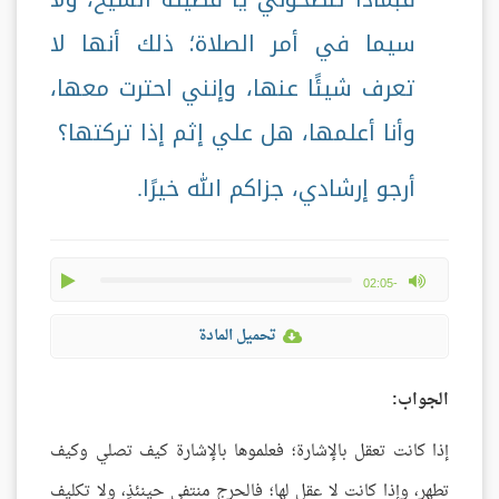
سيما في أمر الصلاة؛ ذلك أنها لا
تعرف شيئًا عنها، وإنني احترت معها،
وأنا أعلمها، هل علي إثم إذا تركتها؟
أرجو إرشادي، جزاكم الله خيرًا.
play
max volume
-02:05
تحميل المادة
الجواب:
إذا كانت تعقل بالإشارة؛ فعلموها بالإشارة كيف تصلي وكيف
تطهر، وإذا كانت لا عقل لها؛ فالحرج منتفي حينئذٍ، ولا تكليف