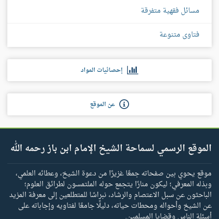
مسائل فقهية متفرقة
فتاوى متنوعة
إحصائيات المواد
عن الموقع
الموقع الرسمي لسماحة الشيخ الإمام ابن باز رحمه الله
موقع يحوي بين صفحاته جمعًا غزيرًا من دعوة الشيخ، وعطائه العلمي،
وبذله المعرفي؛ ليكون منارًا يتجمع حوله الملتمسون لطرائق العلوم؛
الباحثون عن سبل الاعتصام والرشاد، نبراسًا للمتطلعين إلى معرفة المزيد
عن الشيخ وأحواله ومحطات حياته، دليلًا جامعًا لفتاويه وإجاباته على
أسئلة الناس وقضايا المسلمين.