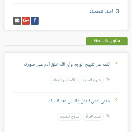
أضف للمفضلة
شارك
شارك
إرسل
على
على
إيميل
فيسبوك
غوغل
بلس
فتاوى ذات صلة
كلمة عن تقبيح الوجه وأن الله خلق آدم على صورته
شروح الحديث
الأسماء والصفات
معنى نقص العقل والدين عند النساء
قضايا المرأة
شروح الحديث