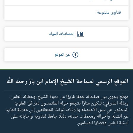
فتاوى متنوعة
إحصائيات المواد
عن الموقع
الموقع الرسمي لسماحة الشيخ الإمام ابن باز رحمه الله
موقع يحوي بين صفحاته جمعًا غزيرًا من دعوة الشيخ، وعطائه العلمي،
وبذله المعرفي؛ ليكون منارًا يتجمع حوله الملتمسون لطرائق العلوم؛
الباحثون عن سبل الاعتصام والرشاد، نبراسًا للمتطلعين إلى معرفة المزيد
عن الشيخ وأحواله ومحطات حياته، دليلًا جامعًا لفتاويه وإجاباته على
أسئلة الناس وقضايا المسلمين.