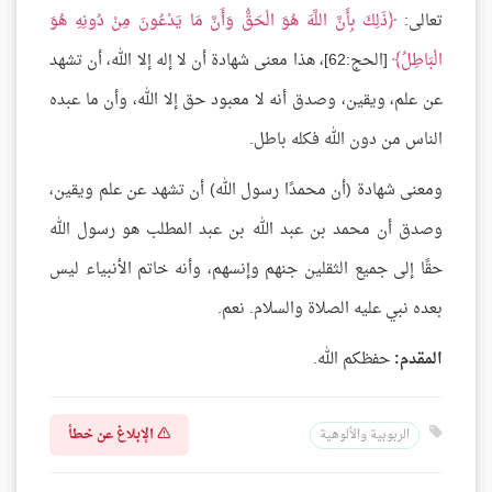
تعالى:
ذَلِكَ بِأَنَّ اللَّهَ هُوَ الْحَقُّ وَأَنَّ مَا يَدْعُونَ مِنْ دُونِهِ هُوَ
الْبَاطِلُ
[الحج:62]، هذا معنى شهادة أن لا إله إلا الله، أن تشهد
عن علم، ويقين، وصدق أنه لا معبود حق إلا الله، وأن ما عبده
الناس من دون الله فكله باطل.
ومعنى شهادة (أن محمدًا رسول الله) أن تشهد عن علم ويقين،
وصدق أن محمد بن عبد الله بن عبد المطلب هو رسول الله
حقًا إلى جميع الثقلين جنهم وإنسهم، وأنه خاتم الأنبياء ليس
بعده نبي عليه الصلاة والسلام. نعم.
المقدم:
حفظكم الله.
الإبلاغ عن خطأ
الربوبية والألوهية