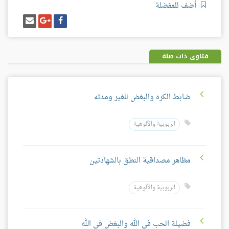
أضف للمفضلة
شارك
شارك
إرسل
على
على
إيميل
فيسبوك
غوغل
بلس
فتاوى ذات صلة
ضابط الكره والبغض للغير ومدته
الربوبية والألوهية
مظاهر مصداقية النطق بالشهادتين
الربوبية والألوهية
فضيلة الحب في الله والبغض في الله