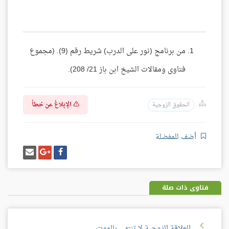
من برنامج (نور على الدرب) شريط رقم (9). (مجموع
فتاوى ومقالات الشيخ ابن باز 21/ 208).
الإبلاغ عن خطأ
الحقوق الزوجية
أضف للمفضلة
شارك
شارك
إرسل
على
على
إيميل
فيسبوك
غوغل
بلس
فتاوى ذات صلة
العلاقة الزوجية لا تنتهي بالموت