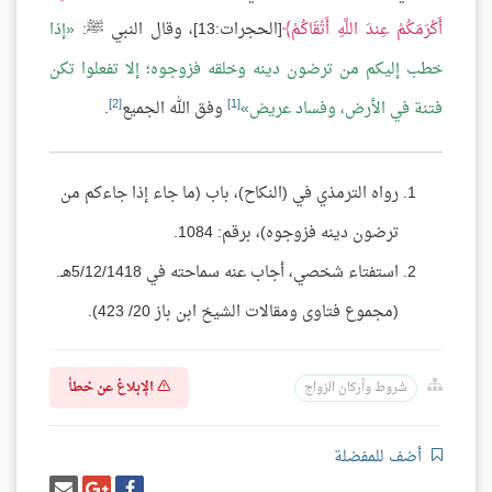
أَكْرَمَكُمْ عِندَ اللَّهِ أَتْقَاكُمْ
[الحجرات:13]، وقال النبي ﷺ:
إذا
خطب إليكم من ترضون دينه وخلقه فزوجوه؛ إلا تفعلوا تكن
[2]
[1]
فتنة في الأرض، وفساد عريض
وفق الله الجميع
.
رواه الترمذي في (النكاح)، باب (ما جاء إذا جاءكم من
ترضون دينه فزوجوه)، برقم: 1084.
استفتاء شخصي، أجاب عنه سماحته في 5/12/1418هـ.
(مجموع فتاوى ومقالات الشيخ ابن باز 20/ 423).
الإبلاغ عن خطأ
شروط وأركان الزواج
أضف للمفضلة
شارك
شارك
إرسل