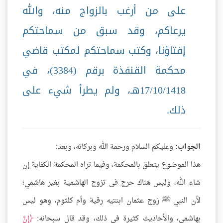
على من أرغب بالزواج منه، والله
يرعاكم، وقد سبق من سماحتكم
إفتاؤنا، وكتب سماحتكم لمكتب قاضي
محكمة القنفذة برقم (3384)، في
17/10/1418هـ، ولم يطرأ شيء على
ذلك.
الجواب:
وعليكم السلام ورحمة الله وبركاته، وبعد:
هذا الموضوع يتعلق بالمحكمة، وفيما تراه المحكمة الكفاية إن
شاء الله، وليس هناك حرج فى تزوج الهاشمية بغير هاشمي؛
لأن النبي ﷺ زوج عثمان ابنتيه رقية وأم كلثوم، وهو ليس
بهاشمي، والأحاديث كثيرة في ذلك، وقد قال سبحانه:
إِنَّ