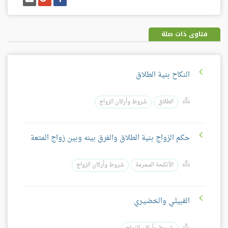
على
على
إيميل
فيسبوك
غوغل
بلس
فتاوى ذات صلة
النكاح بنية الطلاق
الطلاق
شروط وأركان الزواج
حكم الزواج بنية الطلاق والفرق بينه وبين زواج المتعة
الأنكحة المحرمة
شروط وأركان الزواج
القبيلـي والخضيـري