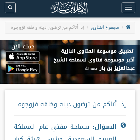
Toggle
navigation
مجموع الفتاوى
إذا أتاكم من ترضون دينه وخلقه فزوجوه
إذا أتاكم من ترضون دينه وخلقه فزوجوه
السؤال:
سماحة مفتي عام المملكة
العربية السعودية، ورئيس هيئة كبار