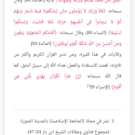
الْحَقِّ لِكُلٍّ جَعَلْنَا مِنكُمْ شِرْعَةً وَمِنْهَاجًا
الآية [المائدة:48]. وقال
سبحانه:
فَلاَ وَرَبِّكَ لاَ يُؤْمِنُونَ حَتَّىَ يُحَكِّمُوكَ فِيمَا شَجَرَ بَيْنَهُمْ
ثُمَّ لاَ يَجِدُواْ فِي أَنفُسِهِمْ حَرَجًا مِّمَّا قَضَيْتَ وَيُسَلِّمُواْ
تَسْلِيمًا
[النساء:65]، وقال سبحانه:
أَفَحُكْمَ الْجَاهِلِيَّةِ يَبْغُونَ
وَمَنْ أَحْسَنُ مِنَ اللّهِ حُكْمًا لِّقَوْمٍ يُوقِنُونَ
[المائدة:50].
والآيات في هذا كثيرة، ومن تدبر القرآن الكريم وأكثر من
تلاوته؛ لقصد الاستفادة والعمل، هداه الله إلى سبيل الحق، كما
قال الله سبحانه:
إِنَّ هَذَا الْقُرْآنَ يِهْدِي لِلَّتِي هِيَ
[1]
أَقْوَمُ
[الإسراء:9]
.
نشر في مجلة (الجامعة الإسلامية) بالمدينة المنورة.
(مجموع فتاوى ومقالات الشيخ ابن باز 24/ 47).