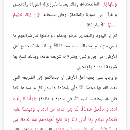
وَمِنْهَاجًا
[المائدة:48]، وذلك بعدما ذكر إنزاله التوراة والإنجيل
والقرآن في سورة (المائدة)، وقال سبحانه:
إِنَّ رَبَّكَ حَكِيمٌ
عَلِيمٌ
[الأنعام:83].
ثم إن اليهود والنصارى حرفوا وبدلوا، وأدخلوا في شرائعهم ما
ليس منها، ثم بعث الله نبيه محمدًا ﷺ برسالة عامة لجميع أهل
الأرض -من جن وإنس- وشرع له شريعة عامة، وبذلك نسخ بها
شريعة التوراة والإنجيل.
وأوجب على جميع أهل الأرض أن يتحاكموا إلى الشريعة التي
بعث الله بها محمدًا ﷺ وأن يأخذوا بها دون كل ما سواها، كما
قال
يخاطب نبيه ﷺ في سورة (المائدة):
وَأَنزَلْنَا إِلَيْكَ

الْكِتَابَ بِالْحَقِّ مُصَدِّقًا لِّمَا بَيْنَ يَدَيْهِ مِنَ الْكِتَابِ وَمُهَيْمِنًا عَلَيْهِ
فَاحْكُم بَيْنَهُم بِمَا أَنزَلَ اللّهُ وَلاَ تَتَّبِعْ أَهْوَاءهُمْ عَمَّا جَاءكَ مِنَ