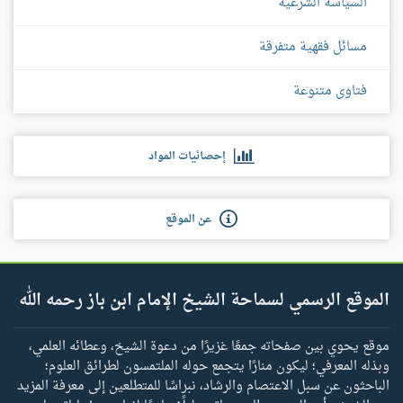
السياسة الشرعية
مسائل فقهية متفرقة
فتاوى متنوعة
إحصائيات المواد
عن الموقع
الموقع الرسمي لسماحة الشيخ الإمام ابن باز رحمه الله
موقع يحوي بين صفحاته جمعًا غزيرًا من دعوة الشيخ، وعطائه العلمي،
وبذله المعرفي؛ ليكون منارًا يتجمع حوله الملتمسون لطرائق العلوم؛
الباحثون عن سبل الاعتصام والرشاد، نبراسًا للمتطلعين إلى معرفة المزيد