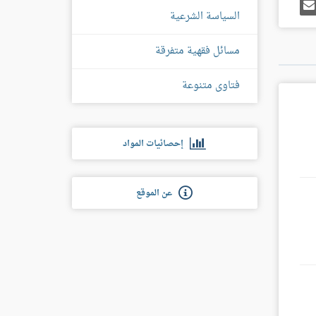
رك
إرسل
ى
إيميل
السياسة الشرعية
غل
س
مسائل فقهية متفرقة
فتاوى متنوعة
إحصائيات المواد
عن الموقع