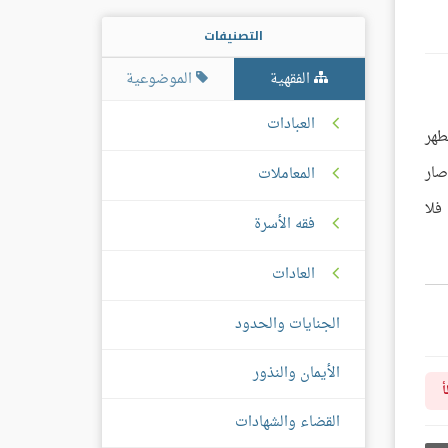
التصنيفات
الفقهية
الموضوعية
العبادات
طهر
صار
المعاملات
فلا
فقه الأسرة
العادات
الجنايات والحدود
الأيمان والنذور
أ
القضاء والشهادات