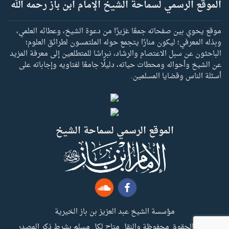
الموقع الرسمي لسماحة الشيخ الإمام ابن باز رحمه الله
موقع يحوي بين صفحاته جمعًا غزيرًا من دعوة الشيخ، وعطائه العلمي،
وبذله المعرفي؛ ليكون منارًا يتجمع حوله الملتمسون لطرائق العلوم؛
الباحثون عن سبل الاعتصام والرشاد، نبراسًا للمتطلعين إلى معرفة المزيد
عن الشيخ وأحواله ومحطات حياته، دليلًا جامعًا لفتاويه وإجاباته على
أسئلة الناس وقضايا المسلمين.
الموقع الرسمي لسماحة الشيخ
مؤسسة الشيخ عبد العزيز بن باز الخيرية
جميع الحقوق محفوظة والنقل متاح لكل مسلم بشرط ذكر المصدر