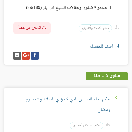
مجموع فتاوى ومقالات الشيخ ابن باز (29/189).
الإبلاغ عن خطأ
حكم الصلاة وأهميتها
أضف للمفضلة
شارك
شارك
إرسل
على
على
إيميل
فيسبوك
غوغل
بلس
فتاوى ذات صلة
حكم صلة الصديق الذي لا يؤدي الصلاة ولا يصوم
رمضان
حكم الصلاة وأهميتها