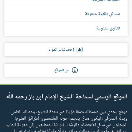
مسائل فقهية متفرقة
فتاوى متنوعة
إحصائيات المواد
عن الموقع
الموقع الرسمي لسماحة الشيخ الإمام ابن باز رحمه الله
موقع يحوي بين صفحاته جمعًا غزيرًا من دعوة الشيخ، وعطائه العلمي،
وبذله المعرفي؛ ليكون منارًا يتجمع حوله الملتمسون لطرائق العلوم؛
الباحثون عن سبل الاعتصام والرشاد، نبراسًا للمتطلعين إلى معرفة المزيد
عن الشيخ وأحواله ومحطات حياته، دليلًا جامعًا لفتاويه وإجاباته على