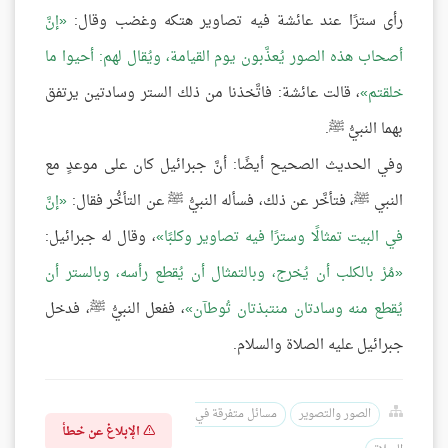
رأى سترًا عند عائشة فيه تصاوير هتكه وغضب وقال:
إنَّ
أصحاب هذه الصور يُعذَّبون يوم القيامة، ويُقال لهم: أحيوا ما
خلقتم
، قالت عائشة: فاتَّخذنا من ذلك الستر وسادتين يرتفق
بهما النبيُّ ﷺ.
وفي الحديث الصحيح أيضًا: أنَّ جبرائيل كان على موعدٍ مع
النبي ﷺ، فتأخَّر عن ذلك، فسأله النبيُّ ﷺ عن التأخُّر فقال:
إنَّ
في البيت تمثالًا وسترًا فيه تصاوير وكلبًا
، وقال له جبرائيل:
مُرْ بالكلب أن يُخرج، وبالتمثال أن يُقطع رأسه، وبالستر أن
يُقطع منه وسادتان منتبذتان تُوطآن
، ففعل النبيُّ ﷺ، فدخل
جبرائيل عليه الصلاة والسلام.
الصور والتصوير
مسائل متفرقة في
الإبلاغ عن خطأ