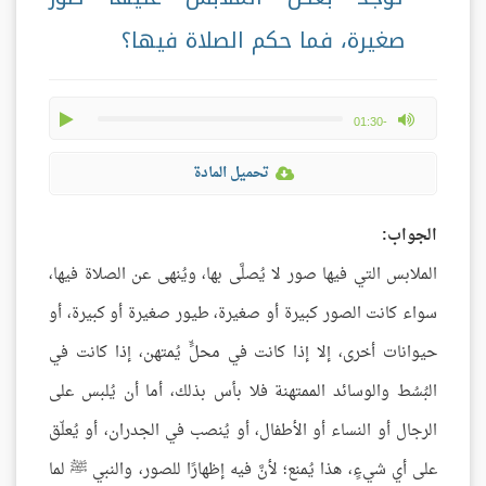
صغيرة، فما حكم الصلاة فيها؟
play
max volume
-01:30
تحميل المادة
الجواب:
الملابس التي فيها صور لا يُصلَّى بها، ويُنهى عن الصلاة فيها،
سواء كانت الصور كبيرة أو صغيرة، طيور صغيرة أو كبيرة، أو
حيوانات أخرى، إلا إذا كانت في محلٍّ يُمتهن، إذا كانت في
البُسُط والوسائد الممتهنة فلا بأس بذلك، أما أن يُلبس على
الرجال أو النساء أو الأطفال، أو يُنصب في الجدران، أو يُعلّق
على أي شيءٍ، هذا يُمنع؛ لأنَّ فيه إظهارًا للصور، والنبي ﷺ لما