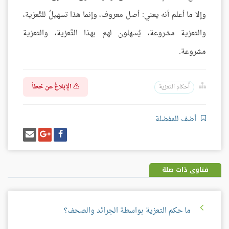
وإلا ما أعلم أنه يعني: أصل معروف، وإنما هذا تسهيلٌ للتَّعزية،
والتعزية مشروعة، يُسهلون لهم بهذا التَّعزية، والتعزية
مشروعة.
الإبلاغ عن خطأ
أحكام التعزية
أضف للمفضلة
شارك
شارك
إرسل
على
على
إيميل
فيسبوك
غوغل
بلس
فتاوى ذات صلة
ما حكم التعزية بواسطة الجرائد والصحف؟