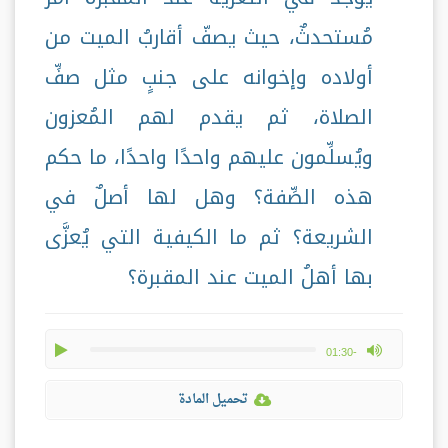
مُستحدثٌ، حيث يصفّ أقاربُ الميت من
أولاده وإخوانه على جنبٍ مثل صفِّ
الصلاة، ثم يقدم لهم المُعزون
ويُسلِّمون عليهم واحدًا واحدًا، ما حكم
هذه الصِّفة؟ وهل لها أصلٌ في
الشريعة؟ ثم ما الكيفية التي يُعزَّى
بها أهلُ الميت عند المقبرة؟
play
max volume
-01:30
تحميل المادة