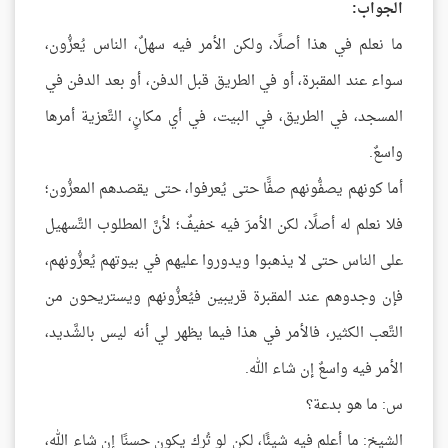
الجواب:
ما نعلم في هذا أصلًا، ولكن الأمر فيه سهلٌ، الناس يُعزُّون،
سواء عند المقبرة، أو في الطريق قبل الدفن، أو بعد الدفن في
المسجد، في الطريق، في البيت، في أي مكانٍ، التَّعزية أمرها
واسعٌ.
أما كونهم يصفُّونهم صفًّا حتى يُعرفوا، حتى يقصدهم المعزُّون؛
فلا نعلم له أصلًا، لكن الأمرَ فيه خفيفٌ؛ لأنَّ المطلوب التَّسهيل
على الناس حتى لا يذهبوا ويدوروا عليهم في بيوتهم يُعزُّونهم،
فإن وجدوهم عند المقبرة قريبين فيُعزُّونهم ويستريحون من
التَّعب الكثير، فالأمر في هذا فيما يظهر لي أنه ليس بالشَّديد،
الأمر فيه واسعٌ إن شاء الله.
س: ما هو بدعة؟
الشيخ: ما أعلم فيه شيئًا، لكن لو تُرك يكون حسنًا إن شاء الله،