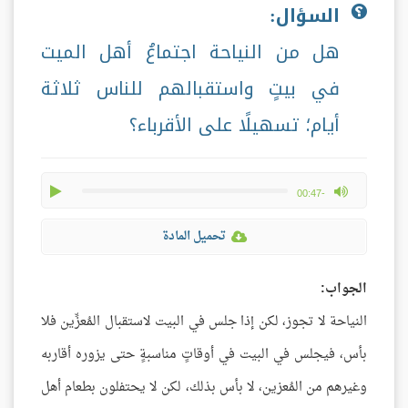
السؤال:
هل من النياحة اجتماعُ أهل الميت
في بيتٍ واستقبالهم للناس ثلاثة
أيام؛ تسهيلًا على الأقرباء؟
play
max volume
-00:47
تحميل المادة
الجواب:
النياحة لا تجوز، لكن إذا جلس في البيت لاستقبال المُعزِّين فلا
بأس، فيجلس في البيت في أوقاتٍ مناسبةٍ حتى يزوره أقاربه
وغيرهم من المُعزين، لا بأس بذلك، لكن لا يحتفلون بطعام أهل