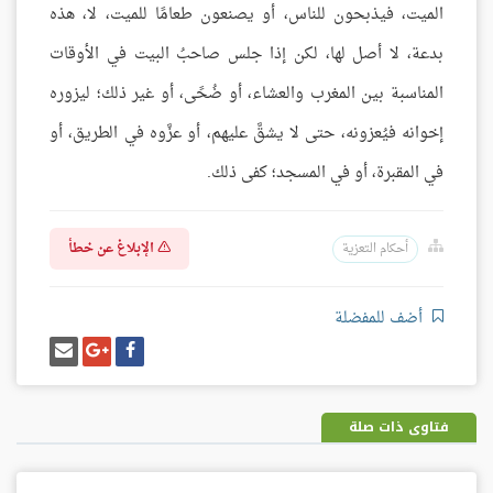
الميت، فيذبحون للناس، أو يصنعون طعامًا للميت، لا، هذه
بدعة، لا أصل لها، لكن إذا جلس صاحبُ البيت في الأوقات
المناسبة بين المغرب والعشاء، أو ضُحًى، أو غير ذلك؛ ليزوره
إخوانه فيُعزونه، حتى لا يشقَّ عليهم، أو عزَّوه في الطريق، أو
في المقبرة، أو في المسجد؛ كفى ذلك.
الإبلاغ عن خطأ
أحكام التعزية
أضف للمفضلة
شارك
شارك
إرسل
على
على
إيميل
فيسبوك
غوغل
بلس
فتاوى ذات صلة