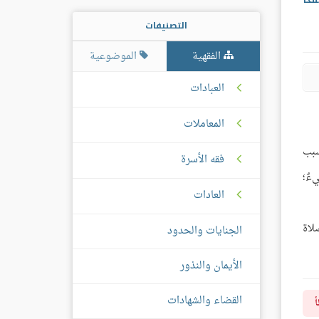
التصنيفات
الفقهية
الموضوعية
العبادات
المعاملات
سبب
فقه الأسرة
ءٌ؛
العادات
لاة
الجنايات والحدود
الأيمان والنذور
القضاء والشهادات
أ