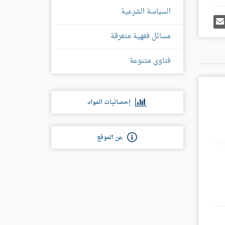
السياسة الشرعية
رك
إرسل
ى
إيميل
غل
مسائل فقهية متفرقة
س
فتاوى متنوعة
إحصائيات المواد
عن الموقع