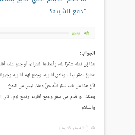
تدفع السَّيئة؟
max volume
-00:55
الجواب:
هذا إن فعله شكرًا لله، وأعطاها الفقراء، أو جمع عليه أ
عمارةٍ -عمَّر بيتًا- ونادى أقاربه، وجمع لهم أقاربه وجي
لأنَّ هذا من باب شكر الله جلَّ وعلا، ليس من البدع.
وهكذا لو قدم من سفرٍ وجمع أقاربه وذبح لهم، كان الن
والسلام.
الأطعمة والأشربة