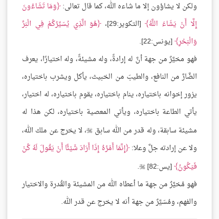
ولكن لا يشاؤون إلا ما شاءه الله، كما قال تعالى:
وَمَا تَشَاءُونَ
إِلَّا أَنْ يَشَاءَ اللَّهُ
[التكوير:29]،
هُوَ الَّذِي يُسَيِّرُكُمْ فِي الْبَرِّ
وَالْبَحْرِ
[يونس:22].
فهو مخيَّرٌ من جهة أنَّ له إرادةً، وله مشيئةً، وله اختيارًا، يعرف
الضَّارَّ من النافع، والطيبَ من الخبيث، يأكل ويشرب باختياره،
يزور إخوانه باختياره، ينام باختياره، يقوم باختياره، له اختيار،
يأتي الطاعة باختياره، ويأتي المعصية باختياره، لكن هذا له
مشيئة سابقة، وله قدر من الله سابق
، لا يخرج عن ملك الله،

ولا عن إرادته جلَّ وعلا:
إِنَّمَا أَمْرُهُ إِذَا أَرَادَ شَيْئًا أَنْ يَقُولَ لَهُ كُنْ
فَيَكُونُ
[يس:82]
.

فهو مُخيَّرٌ من جهة ما أعطاه الله من المشيئة والقُدرة والاختيار
والفهم، ومُسَيَّرٌ من جهة أنه لا يخرج عن قدر الله.