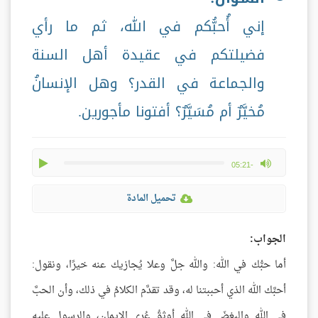
إني أُحبُّكم في الله، ثم ما رأي
فضيلتكم في عقيدة أهل السنة
والجماعة في القدر؟ وهل الإنسانُ
مُخيَّرٌ أم مُسَيَّرٌ؟ أفتونا مأجورين.
play
max volume
-05:21
تحميل المادة
الجواب:
أما حبُّك في الله: والله جلَّ وعلا يُجازيك عنه خيرًا، ونقول:
أحبَّك الله الذي أحببتنا له، وقد تقدَّم الكلامُ في ذلك، وأن الحبَّ
في الله والبغضَ في الله أوثقُ عُرى الإيمان، والرسول عليه