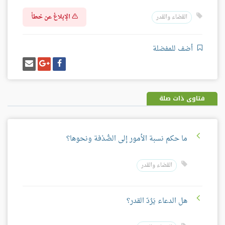
الإبلاغ عن خطأ
القضاء والقدر
أضف للمفضلة
شارك
شارك
إرسل
على
على
إيميل
فيسبوك
غوغل
بلس
فتاوى ذات صلة
ما حكم نسبة الأمور إلى الصُّدْفة ونحوها؟
القضاء والقدر
هل الدعاء يَرُدّ القدر؟