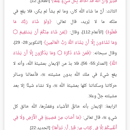
قَدِيرٌ وَأَنَّ اللَّهَ قَدْ أَحَاطَ بِكُلِّ شَيْءٍ عِلْمًا
[الطلاق:12].
الثالث: أنَّ ما شاء الله كان، وما لم يشأ لم يكن، فلا يقع في
ملكه ما لا يُريد، قال تعالى:
وَلَوْ شَاءَ رَبُّكَ مَا
فَعَلُوهُ
[الأنعام:112]، وقال:
لِمَنْ شَاءَ مِنْكُمْ أَنْ يَسْتَقِيمَ
۝
وَمَا تَشَاءُونَ إِلَّا أَنْ يَشَاءَ اللَّهُ رَبُّ الْعَالَمِينَ
[التكوير:28- 29]،
وقال سبحانه:
فَمَنْ شَاءَ ذَكَرَهُ
۝
وَمَا يَذْكُرُونَ إِلَّا أَنْ يَشَاءَ
اللَّهُ
[المدثر:55- 56]، فلا بدّ من الإيمان بمشيئة الله، وأنه لا
يقع شيءٌ في ملك الله بدون مشيئته
، فأعمالنا وسائر

حركاتنا وسكناتنا كلها بمشيئة الله
، ولا نشاء شيئًا إلا بعد

مشيئته جلَّ وعلا.
الرابعة: الإيمان بأنه خالقُ الأشياء ومُقدِّرها، الله خالق كل
شيءٍ
، قال تعالى:
مَا أَصَابَ مِنْ مُصِيبَةٍ فِي الْأَرْضِ وَلَا فِي

أَنْفُسِكُمْ إِلَّا فِي كِتَابٍ مِنْ قَبْلِ أَنْ نَبْرَأَهَا
[الحديد:22].