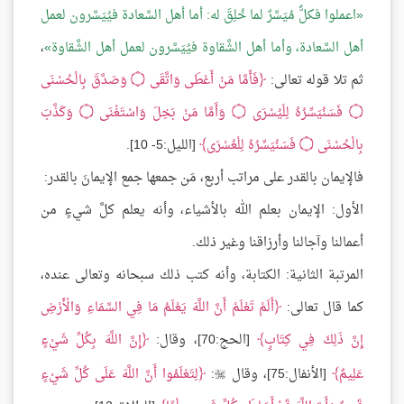
اعملوا فكلٌّ مُيَسَّرٌ لما خُلِقَ له: أما أهل السَّعادة فيُيَسَّرون لعمل
أهل السَّعادة، وأما أهل الشَّقاوة فيُيَسَّرون لعمل أهل الشَّقاوة
،
ثم تلا قوله تعالى:
فَأَمَّا مَنْ أَعْطَى وَاتَّقَى
۝
وَصَدَّقَ بِالْحُسْنَى
۝
فَسَنُيَسِّرُهُ لِلْيُسْرَى
۝
وَأَمَّا مَنْ بَخِلَ وَاسْتَغْنَى
۝
وَكَذَّبَ
بِالْحُسْنَى
۝
فَسَنُيَسِّرُهُ لِلْعُسْرَى
[الليل:5- 10].
فالإيمان بالقدر على مراتب أربع، مَن جمعها جمع الإيمانَ بالقدر:
الأول: الإيمان بعلم الله بالأشياء، وأنه يعلم كلَّ شيءٍ من
أعمالنا وآجالنا وأرزاقنا وغير ذلك.
المرتبة الثانية: الكتابة، وأنه كتب ذلك سبحانه وتعالى عنده،
كما قال تعالى:
أَلَمْ تَعْلَمْ أَنَّ اللَّهَ يَعْلَمُ مَا فِي السَّمَاءِ وَالْأَرْضِ
إِنَّ ذَلِكَ فِي كِتَابٍ
[الحج:70]، وقال:
إِنَّ اللَّهَ بِكُلِّ شَيْءٍ
عَلِيمٌ
[الأنفال:75]، وقال
:
لِتَعْلَمُوا أَنَّ اللَّهَ عَلَى كُلِّ شَيْءٍ
