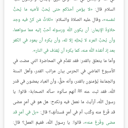
السلام قال:
لا يؤمن أحدُكم حتى يُحبَّ لأخيه ما يُحبُّ
لنفسه
، وقال عليه الصلاة والسلام:
ثلاثٌ مَن كنَّ فيه وجد
حلاوةَ الإيمان: أن يكون الله ورسوله أحبَّ إليه مما سواهما،
وأن يُحبَّ المرء لا يُحبُّه إلا لله، وأن يكره أن يعود في الكفر
بعد إذ أنقذه الله منه، كما يكره أن يُقذف في النار
.
وأما ما يتعلق بالقدر: فقد تقدَّم في المحاضرة التي مضت في
الأسبوع الماضي في الحرس بيان مراتب القدر، وأهل السنة
والجماعة يُؤمنون بالقدر، وأنه حقٌّ، وأن العباد يمضون في قدر
الله، فقد ثبت عنه ﷺ أنهم سألوه -سأله الصحابة- قالوا: يا
رسول الله، أرأيتَ ما نعمل فيه ونكدح: هل هو في أمرٍ مضى
قد فُرغ منه وكُتب أم في أمرٍ مُستأنفٍ؟ قال:
بل في أمرٍ قد
مضى وفُرغ منه
، قالوا: يا رسول الله، ففيمَ العمل؟ قال: