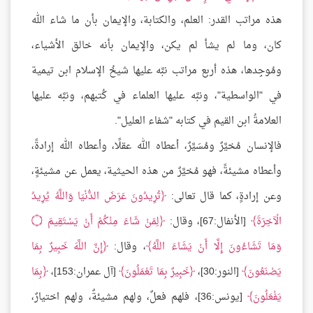
هذه مراتب القدر: العلم، والكتابة، والإيمان بأن ما شاء الله
كان، وما لم يشأ لم يكن، والإيمان بأنه خالق الأشياء،
ومُوجِدها، هذه أربع مراتب نبَّه عليها شيخُ الإسلام ابن تيمية
في "الواسطية"، ونبَّه عليها العلماء في كُتبهم، ونبَّه عليها
العلامةُ ابن القيم في كتابه "شفاء العليل".
فالإنسان مُخيَّرٌ ومُسَيَّرٌ، أعطاه الله عقلًا، وأعطاه الله إرادةً،
وأعطاه مشيئةً، فهو مُخيَّرٌ من هذه الحيثية، يعمل عن مشيئةٍ،
وعن إرادةٍ، كما قال تعالى:
تُرِيدُونَ عَرَضَ الدُّنْيَا وَاللَّهُ يُرِيدُ
الْآخِرَةَ
[الأنفال:67]، وقال:
لِمَنْ شَاءَ مِنْكُمْ أَنْ يَسْتَقِيمَ
۝
وَمَا تَشَاءُونَ إِلَّا أَنْ يَشَاءَ اللَّهُ
، وقال:
إِنَّ اللَّهَ خَبِيرٌ بِمَا
يَصْنَعُونَ
[النور:30]،
خَبِيرٌ بِمَا تَعْمَلُونَ
[آل عمران:153]،
بِمَا
يَفْعَلُونَ
[يونس:36]، فلهم فعلٌ، ولهم مشيئةٌ، ولهم اختيارٌ،