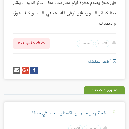
فإن عجز يصوم عشرة أيام متى قدر، مثل: سائر الديون، يبقى
دينًا كسائر الديون، فإن أوفى الله عنه في الدنيا وإلا فمعذورٌ،
والحمد لله.
الإبلاغ عن خطأ
الإحرام
المواقيت
أضف للمفضلة
شارك
شارك
إرسل
على
على
إيميل
فيسبوك
غوغل
بلس
فتاوى ذات صلة
ما حكم من جاء من باكستان وأحرم في جدة؟
المواقيت
الإحرام