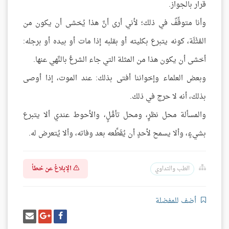
قرار بالجواز.
وأنا متوقِّفٌ في ذلك؛ لأني أرى أنَّ هذا يُخشى أن يكون من
المُثْلَة، كونه يتبرع بكليته أو بقلبه إذا مات أو بيده أو برجله:
أخشى أن يكون هذا من المثلة التي جاء الشرعُ بالنَّهي عنها.
وبعض العلماء وإخواننا أفتى بذلك: عند الموت، إذا أوصى
بذلك، أنه لا حرج في ذلك.
والمسألة محل نظرٍ، ومحل تأمُّلٍ، والأحوط عندي ألا يتبرع
بشيءٍ، وألا يسمح لأحدٍ أن يُقَطِّعه بعد وفاته، وألا يُتعرض له.
الإبلاغ عن خطأ
الطب والتداوي
أضف للمفضلة
شارك
شارك
إرسل
على
على
إيميل
فيسبوك
غوغل