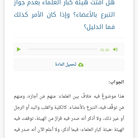
هل أفتت هيئةُ كبار العلماء بعدم جواز
التبرع بالأعضاء؟ وإذا كان الأمر كذلك
فما الدليل؟
play
max volume
-01:18
تحميل المادة
الجواب:
هذا موضوعٌ فيه خلافٌ بين العلماء: منهم مَن أجازه، ومنهم
مَن توقَّف فيه، التبرع بالأعضاء: كالكلية والقلب واليد أو الرجل
أو غير ذلك، ولا أذكر أنه صدر فيه قرارٌ من الهيئة، توقفت فيه
الهيئة -هيئة كبار العلماء- فيما أذكر، ولا أعلم الآن أنه صدر فيه