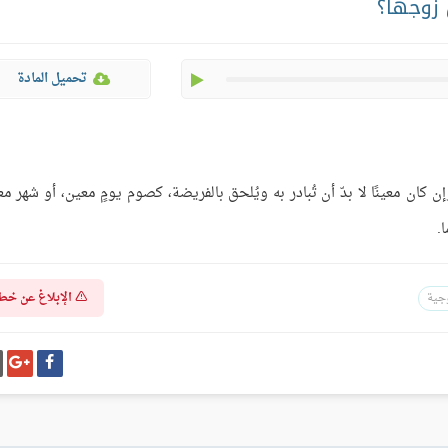
 زوجها؟
play
تحميل المادة
إن كان معينًا لا بدّ أن تُبادر به ويُلحق بالفريضة، كصوم يومٍ معين، أو شهر مع
.
الإبلاغ عن خط
وجية
شارك
شا
على
عل
فيسبوك
غو
بل