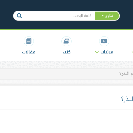
فتاوى
مرئيات
كتب
مقالات
 النذر؟
نذر؟