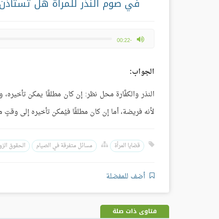
في صوم النذر للمرأة هل تستأذن
max volume
-00:22
الجواب:
النذر والكفَّارة محل نظر: إن كان مطلقًا يمكن تأخيره، و
لأنه فريضة، أما إن كان مطلقًا فيُمكن تأخيره إلى وقتٍ ما
قضايا المرأة
مسائل متفرقة في الصيام
الحقوق الز
أضف للمفضلة
فتاوى ذات صلة