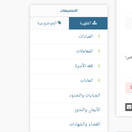
التصنيفات
الفقهية
الموضوعية
العبادات
المعاملات
ين؛
فقه الأسرة
العادات
أ
الجنايات والحدود
رك
إرسل
الأيمان والنذور
ى
إيميل
غل
س
القضاء والشهادات