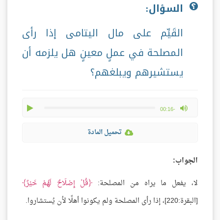
السؤال:
القَيِّم على مال اليتامى إذا رأى
المصلحة في عملٍ معينٍ هل يلزمه أن
يستشيرهم ويبلغهم؟
play
max volume
-00:16
تحميل المادة
الجواب:
لا، يفعل ما يراه من المصلحة:
قُلْ إِصْلَاحٌ لَهُمْ خَيْرٌ
[البقرة:220]، إذا رأى المصلحة ولم يكونوا أهلًا لأن يُستشاروا.