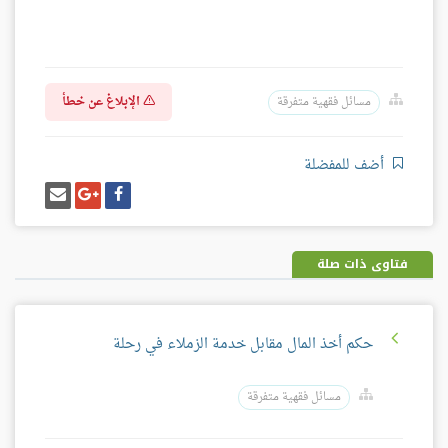
الإبلاغ عن خطأ
مسائل فقهية متفرقة
أضف للمفضلة
شارك
شارك
إرسل
على
على
إيميل
فيسبوك
غوغل
بلس
فتاوى ذات صلة
حكم أخذ المال مقابل خدمة الزملاء في رحلة
مسائل فقهية متفرقة