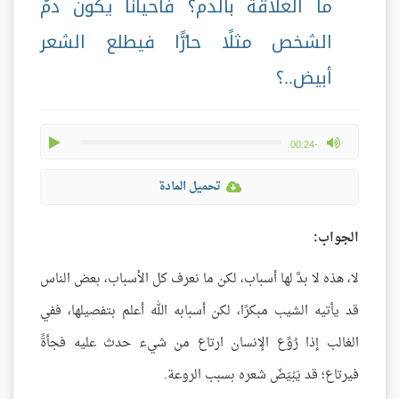
ما العلاقة بالدم؟ فأحيانًا يكون دمُ
الشخص مثلًا حارًّا فيطلع الشعر
أبيض..؟
play
max volume
-00:24
تحميل المادة
الجواب:
لا، هذه لا بدَّ لها أسباب، لكن ما نعرف كل الأسباب، بعض الناس
قد يأتيه الشيب مبكرًا، لكن أسبابه الله أعلم بتفصيلها، ففي
الغالب إذا رُوِّع الإنسان ارتاع من شيء حدث عليه فجأةً
فيرتاع؛ قد يَبْيَضّ شعره بسبب الروعة.