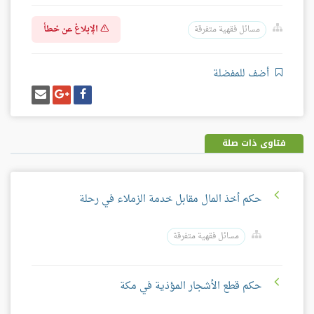
الإبلاغ عن خطأ
مسائل فقهية متفرقة
أضف للمفضلة
شارك
شارك
إرسل
على
على
إيميل
فيسبوك
غوغل
بلس
فتاوى ذات صلة
حكم أخذ المال مقابل خدمة الزملاء في رحلة
مسائل فقهية متفرقة
حكم قطع الأشجار المؤذية في مكة