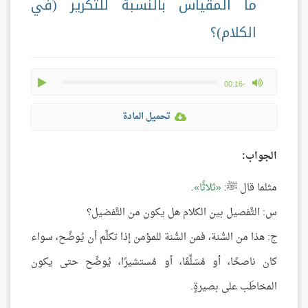
ما المقياس بالنسبة للتَّكرير (في
الكلام)؟
play
max volume
-00:16
تحميل المادة
الجواب:
مثلما قال ﷺ:
ثلاثًا
.
س: التَّفصيل بين الكلام هل يكون من التَّفضيل؟
ج: هذا من السُّنة، فمن السُّنة للمؤمن إذا تكلَّم أن يُوضِّح، سواء
كان ناصحًا، أو مُسَلِّمًا، أو مُستشيرًا، يُوضِّح حتى يكون
المخاطَب على بصيرةٍ.