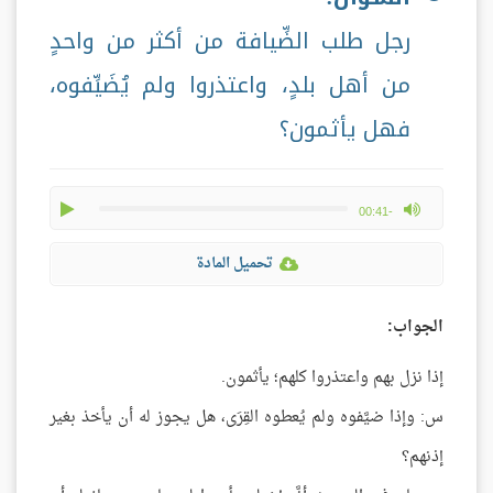
رجل طلب الضِّيافة من أكثر من واحدٍ
من أهل بلدٍ، واعتذروا ولم يُضَيِّفوه،
فهل يأثمون؟
play
max volume
-00:41
تحميل المادة
الجواب:
إذا نزل بهم واعتذروا كلهم؛ يأثمون.
س: وإذا ضيَّفوه ولم يُعطوه القِرَى، هل يجوز له أن يأخذ بغير
إذنهم؟