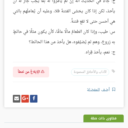
ج: جاء في الحديث أنَّه إنْ لم يأمروا له بما يجب جاز له أن
يأخذ، لكن إذا كان يخشى الفتنةَ فلا، وعليه أن يُعاملَهم بالتي
هي أحسن حتى لا تقع فتنةٌ.
س: طيب، وإذا كان الطعامُ مالًا عامًّا، كأن يكون مثلًا في حائطٍ
به زروع، وهم لم يُضيِّفوه، هل يأخذ من هذا الحائط؟
ج: نعم، يأخذ قِراه.
الإبلاغ عن خطأ
الآداب والأخلاق المحمودة
أضف للمفضلة
شارك
شارك
إرسل
على
على
إيميل
فيسبوك
غوغل
بلس
فتاوى ذات صلة