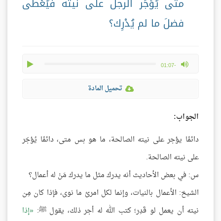
متى يُؤجَر الرجل على نيته فيُعْطَى
فضلَ ما لم يُدْرِك؟
play
max volume
-01:07
تحميل المادة
الجواب:
دائمًا يؤجر على نيته الصالحة، ما هو بس متى، دائمًا يُؤجَر
على نيته الصالحة.
س: في بعض الأحاديث أنه يدرك مثل ما يدرك مَنْ له أعمال؟
الشيخ: الأعمال بالنيات، وإنما لكل امرئ ما نوى، فإذا كان مِن
نيته أن يعمل لو قَدِر؛ كتب الله له أجر ذلك، يقول ﷺ:
إذا