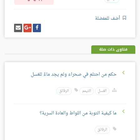
أضف للمفضلة
شارك
شارك
إرسل
على
على
إيميل
فيسبوك
غوغل
بلس
فتاوى ذات صلة
حكم من احتلم في صحراء ولم يجد ماءً للغسل
الغسل
التيمم
الرقائق
ما كيفية التوبة من اللواط والعادة السرية؟
الرقائق