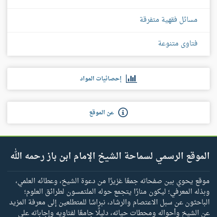
مسائل فقهية متفرقة
فتاوى متنوعة
إحصائيات المواد
عن الموقع
الموقع الرسمي لسماحة الشيخ الإمام ابن باز رحمه الله
موقع يحوي بين صفحاته جمعًا غزيرًا من دعوة الشيخ، وعطائه العلمي،
وبذله المعرفي؛ ليكون منارًا يتجمع حوله الملتمسون لطرائق العلوم؛
الباحثون عن سبل الاعتصام والرشاد، نبراسًا للمتطلعين إلى معرفة المزيد
عن الشيخ وأحواله ومحطات حياته، دليلًا جامعًا لفتاويه وإجاباته على