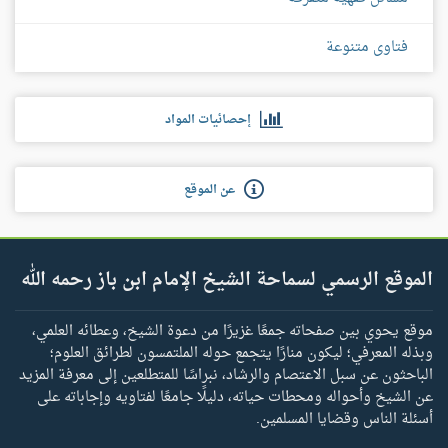
فتاوى متنوعة
إحصائيات المواد
عن الموقع
الموقع الرسمي لسماحة الشيخ الإمام ابن باز رحمه الله
موقع يحوي بين صفحاته جمعًا غزيرًا من دعوة الشيخ، وعطائه العلمي،
وبذله المعرفي؛ ليكون منارًا يتجمع حوله الملتمسون لطرائق العلوم؛
الباحثون عن سبل الاعتصام والرشاد، نبراسًا للمتطلعين إلى معرفة المزيد
عن الشيخ وأحواله ومحطات حياته، دليلًا جامعًا لفتاويه وإجاباته على
أسئلة الناس وقضايا المسلمين.