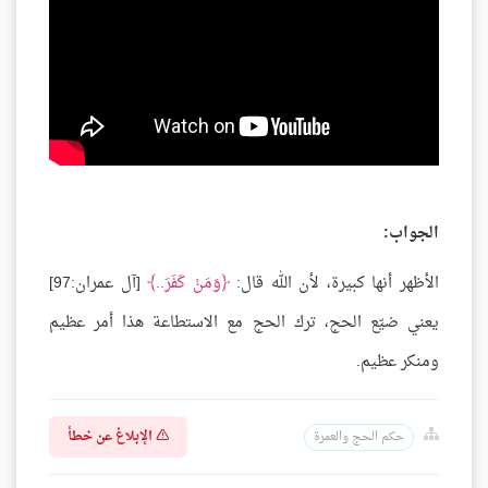
الجواب:
الأظهر أنها كبيرة، لأن الله قال:
وَمَنْ كَفَرَ..
[آل عمران:97]
يعني ضيّع الحج، ترك الحج مع الاستطاعة هذا أمر عظيم
ومنكر عظيم.
الإبلاغ عن خطأ
حكم الحج والعمرة