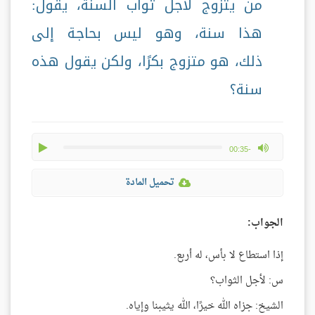
من يتزوج لأجل ثواب السنة، يقول:
هذا سنة، وهو ليس بحاجة إلى
ذلك، هو متزوج بكرًا، ولكن يقول هذه
سنة؟
play
max volume
-00:35
تحميل المادة
الجواب:
إذا استطاع لا بأس، له أربع.
س: لأجل الثواب؟
الشيخ: جزاه الله خيرًا، الله يثيبنا وإياه.