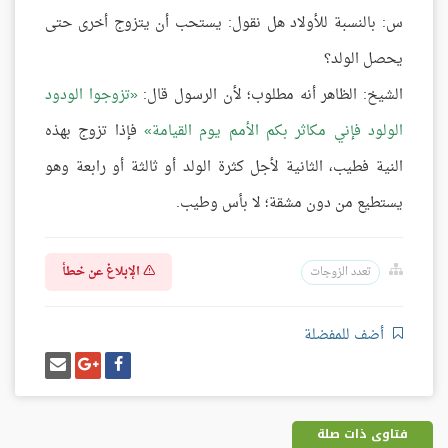
س: بالنسبة للأولاد هل نقول: يستحب أن يتزوج أخرى حتى
يحصل الولد؟
الشيخ: الظاهر أنه مطلوب؛ لأن الرسول قال:
تزوجوا الودود
الولود فإني مكاثر بكم الأمم يوم القيامة
فإذا تزوج بهذه
النية فطيب، الثانية لأجل كثرة الولد أو ثالثة أو رابعة وهو
يستطيع من دون مشقة؛ لا بأس وطيب.
الإبلاغ عن خطأ
تعدد الزوجات
أضف للمفضلة
شارك
شارك
إرسل
على
على
إيميل
فيسبوك
غوغل
بلس
فتاوى ذات صلة