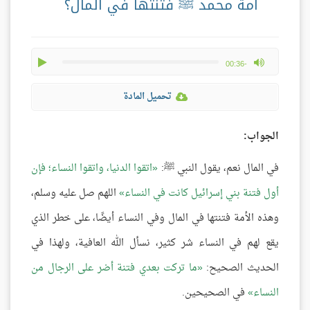
أمة محمد ﷺ فتنتها في المال؟
play
max volume
-00:36
تحميل المادة
الجواب:
في المال نعم، يقول النبي ﷺ:
اتقوا الدنيا، واتقوا النساء؛ فإن
أول فتنة بني إسرائيل كانت في النساء
اللهم صل عليه وسلم،
وهذه الأمة فتنتها في المال وفي النساء أيضًا، على خطر الذي
يقع لهم في النساء شر كثير، نسأل الله العافية، ولهذا في
الحديث الصحيح:
ما تركت بعدي فتنة أضر على الرجال من
النساء
في الصحيحين.