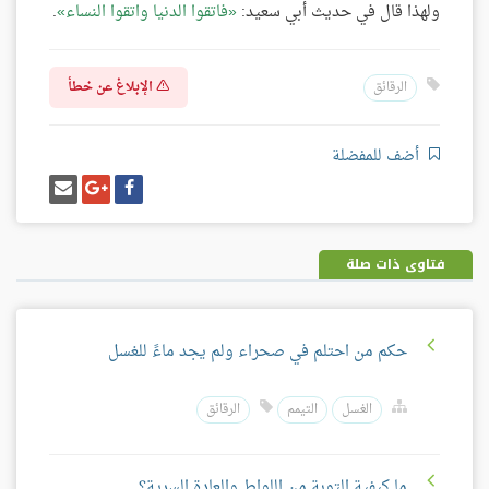
ولهذا قال في حديث أبي سعيد:
فاتقوا الدنيا واتقوا النساء
.
الإبلاغ عن خطأ
الرقائق
أضف للمفضلة
شارك
شارك
إرسل
على
على
إيميل
فيسبوك
غوغل
بلس
فتاوى ذات صلة
حكم من احتلم في صحراء ولم يجد ماءً للغسل
الغسل
التيمم
الرقائق
ما كيفية التوبة من اللواط والعادة السرية؟