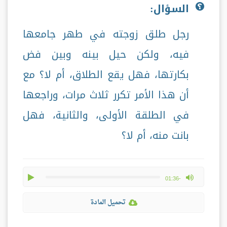
السؤال:
رجل طلق زوجته في طهر جامعها
فيه، ولكن حيل بينه وبين فض
بكارتها، فهل يقع الطلاق، أم لا؟ مع
أن هذا الأمر تكرر ثلاث مرات، وراجعها
في الطلقة الأولى، والثانية، فهل
بانت منه، أم لا؟
play
max volume
-01:36
تحميل المادة