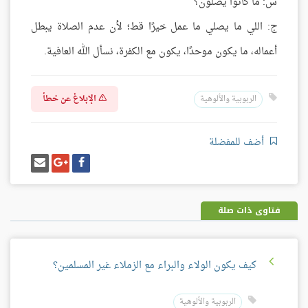
س: ما كانوا يصلون؟
ج: اللي ما يصلي ما عمل خيرًا قط؛ لأن عدم الصلاة يبطل
أعماله، ما يكون موحدًا، يكون مع الكفرة، نسأل الله العافية.
الإبلاغ عن خطأ
الربوبية والألوهية
أضف للمفضلة
شارك
شارك
إرسل
على
على
إيميل
فيسبوك
غوغل
بلس
فتاوى ذات صلة
كيف يكون الولاء والبراء مع الزملاء غير المسلمين؟
الربوبية والألوهية