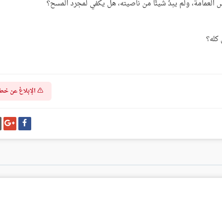
بس العمامة، ولم يبدُ شيئًا من ناصيته، هل يكفي لمجرد المسح؟
كله؟
الإبلاغ عن خط
شارك
شا
على
عل
فيسبوك
غو
بل