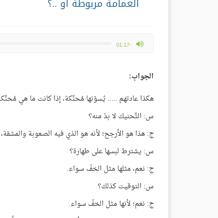
العمامة مربوطة أو ..؟
max volume
-01:17
الجواب:
هكذا عادتهم ..... يُسوّنها مُحنَّكة، إذا كانت ما هي مُحن
س: التَّحنيك لا بدّ منه؟
ج: هذا هو الأرجح؛ لأنه هو الذي فيه الصعوبة والمشقة،
س: يشترط لبسها على طهارة؟
ج: نعم، مثلها مثل الخفّ سواء.
س: التوقيت كذلك؟
ج: نعم؛ لأنها مثل الخفّ سواء.