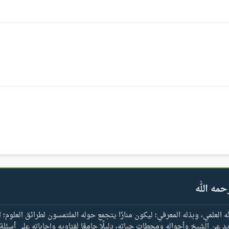
حمه الله
العلمي، وبذله المعرفي؛ ليكون منارًا يتجمع حوله الملتمسون لطرائق العلوم؛ ا
يد عن الشيخ وأحواله ومحطات حياته، دليلًا جامعًا لفتاويه وإجاباته على أسئلة