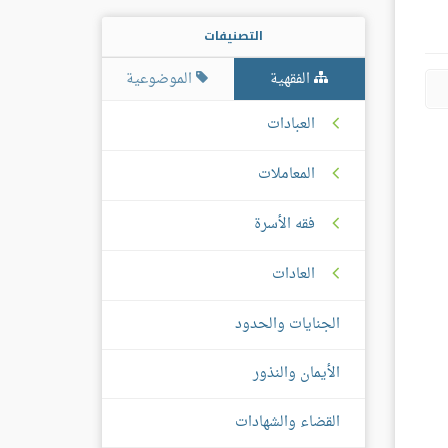
التصنيفات
الفقهية
الموضوعية
العبادات
المعاملات
فقه الأسرة
العادات
الجنايات والحدود
الأيمان والنذور
القضاء والشهادات