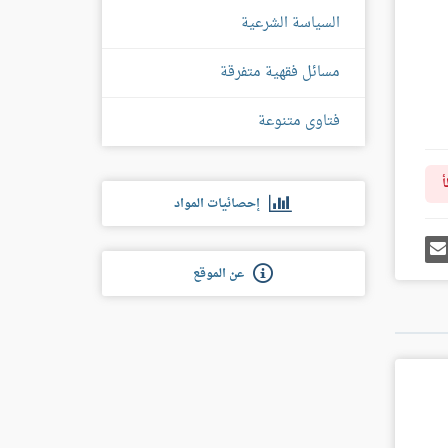
السياسة الشرعية
مسائل فقهية متفرقة
فتاوى متنوعة
أ
إحصائيات المواد
رك
إرسل
ى
إيميل
غل
عن الموقع
س