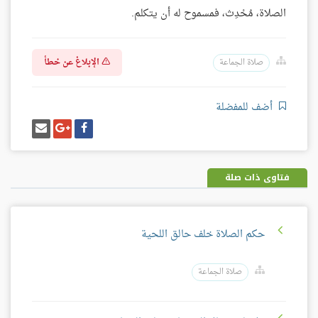
الصلاة، مُحْدِث، فمسموح له أن يتكلم.
الإبلاغ عن خطأ
صلاة الجماعة
أضف للمفضلة
شارك
شارك
إرسل
على
على
إيميل
فيسبوك
غوغل
بلس
فتاوى ذات صلة
حكم الصلاة خلف حالق اللحية
صلاة الجماعة