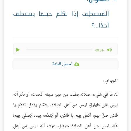
المُستخلِف إذا تكلم حينما يستخلف
أحدًا...؟
play
max volume
-00:31
تحميل المادة
الجواب:
لا، ما في شيء، صلاته بطلت من حين سبقه الحدث، أو ذكر أنه
ليس على طهارةٍ، ليس من أهل الصلاة، يتكلم يقول: تقدَّم يا
فلان صلِّ بهم، أكمل بهم يا فلان، أو يُقدِّمه بيده يُصلي بهم؛
لأنه ليس من أهل الصلاة حينئذٍ، عرف أنه ليس من أهل