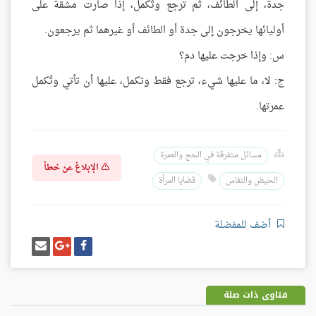
جدة، إلى الطائف، ثم ترجع وتُكمل، إذا صارت مشقة على
أوليائها يخرجون إلى جدة أو الطائف أو غيرهما ثم يرجعون.
س: وإذا خرجت عليها دم؟
ج: لا، ما عليها شيء، ترجع فقط وتكمل، عليها أن تأتي وتُكمل
عمرتها.
مسائل متفرقة في الحج والعمرة
الإبلاغ عن خطأ
الحيض والنفاس
قضايا المرأة
أضف للمفضلة
شارك
شارك
إرسل
على
على
إيميل
فيسبوك
غوغل
بلس
فتاوى ذات صلة