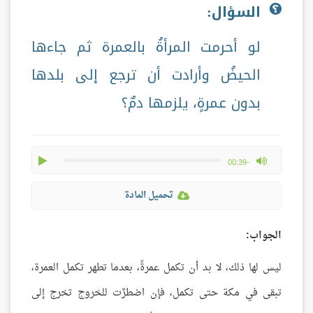
السؤال:
لو أحرمت المرأةُ بالعمرة ثم جاءها
الحيضُ وأرادت أن ترجع إلى بلدها
بدون عمرةٍ، يلزمها دمٌ؟
play
max volume
-00:39
تحميل المادة
الجواب:
ليس لها ذلك، لا بد أن تكمل عمرةً، بعدما تطهر تكمل العمرة،
تبقى في مكة حتى تكمل، فإن اضطرَّت للخروج تخرج إلى