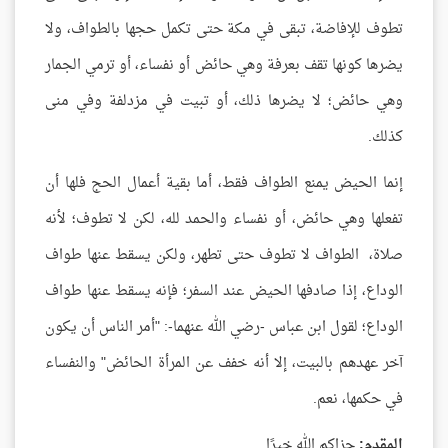
تطوف للإفاضة، تبقى في مكة حتى تكمل حجها بالطواف، ولا
يضرها كونها تقف بعرفة وهي حائض أو نفساء، أو ترمي الجمار
وهي حائض؛ لا يضرها ذلك، أو تبيت في مزدلفة وفي منى
كذلك.
إنما الحيض يمنع الطواف فقط، أما بقية أعمال الحج فلها أن
تفعلها وهي حائض، أو نفساء والحمد لله، لكن لا تطوف؛ لأنه
صلاة، الطواف لا تطوف حتى تطهر، ولكن يسقط عنها طواف
الوداع، إذا صادفها الحيض عند السفر؛ فإنه يسقط عنها طواف
الوداع؛ لقول ابن عباس -رضي الله عنهما-: "أمر الناس أن يكون
آخر عهدهم بالبيت، إلا أنه خفف عن المرأة الحائض" والنفساء
في حكمها، نعم.
المقدم:
جزاكم الله خيرًا.