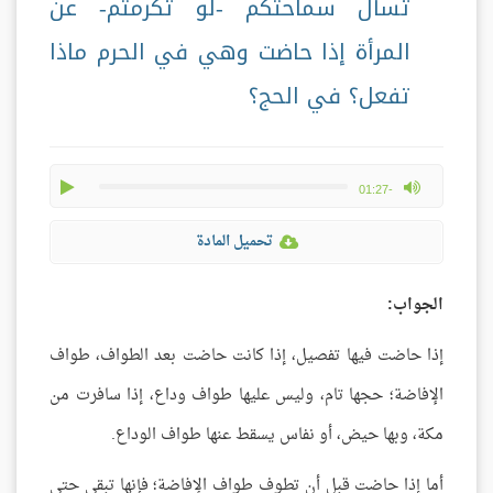
تسأل سماحتكم -لو تكرمتم- عن
المرأة إذا حاضت وهي في الحرم ماذا
تفعل؟ في الحج؟
play
max volume
-01:27
تحميل المادة
الجواب:
إذا حاضت فيها تفصيل، إذا كانت حاضت بعد الطواف، طواف
الإفاضة؛ حجها تام، وليس عليها طواف وداع، إذا سافرت من
مكة، وبها حيض، أو نفاس يسقط عنها طواف الوداع.
أما إذا حاضت قبل أن تطوف طواف الإفاضة؛ فإنها تبقى حتى