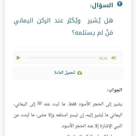
السؤال:
هل يُشير ويُكَبّر عند الركن اليماني
مَنْ لم يستلمه؟
play
max volume
-00:34
تحميل المادة
الجواب:
يشير إلى الحجر الأسود فقط. ما ثبت عنه ﷺ إلى اليماني،
اليماني ما يُشير إليه، إن تيسر استلمه وإلا مشى، ما ثبتت عن
النبي الإشارة إلا عند الحجر الأسود.