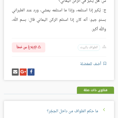
س: هل يُكبر في الركن اليماني؟
ج: يُكبر إذا استلمه، وإذا ما استلمه يمشي، ورد عند الطبراني
بسندٍ جيدٍ: أنه كان إذا استلم الركن اليماني قال: بسم الله،
والله أكبر.
الإبلاغ عن خطأ
الطواف بالبيت
أضف للمفضلة
شارك
شارك
إرسل
على
على
إيميل
فيسبوك
غوغل
بلس
فتاوى ذات صلة
ما حكم الطواف من داخل الحِجْر؟