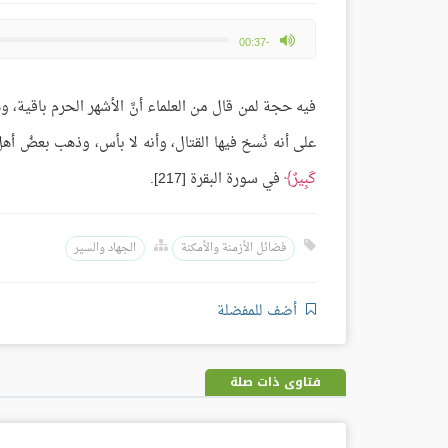
max volume
-00:37
فيه حجة لمن قال من العلماء أنَّ الأشهر الحرم باقية، و
على أنه نُسخ فيها القتال، وأنه لا بأس، وذهب بعضُ أهل 
كَبِيرٌ
في سورة البقرة [217].
فضائل الأزمنة والأمكنة
الجهاد والسير
أضف للمفضلة
فتاوى ذات صلة