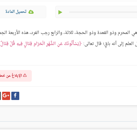
play
تحميل المادة
هي المحرم وذو القعدة وذو الحجة، ثلاثة، والرابع رجب الفرد، هذه الأربعة الجم
العلم إلى أنه باقٍ؛ قال تعالى:
يَسْأَلُونَكَ عَنِ الشَّهْرِ الْحَرَامِ قِتَالٍ فِيهِ قُلْ قِتَالٌ 
الإبلاغ عن خط
شارك
شا
على
عل
فيسبوك
غو
بل