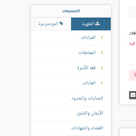
التصنيفات
الفقهية
الموضوعية
هور
العبادات
فِيهِ
المعاملات
فقه الأسرة
أ
العادات
رك
إرسل
ى
إيميل
الجنايات والحدود
غل
س
الأيمان والنذور
القضاء والشهادات