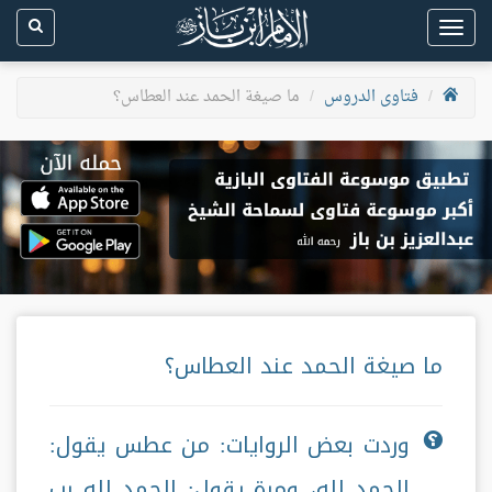
Toggle
navigation
فتاوى الدروس
ما صيغة الحمد عند العطاس؟
ما صيغة الحمد عند العطاس؟
وردت بعض الروايات: من عطس يقول:
الحمد لله، ومرة يقول: الحمد لله رب