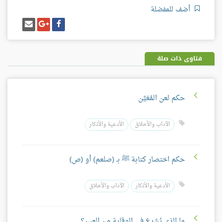
أضف للمفضلة
شارك
شارك
إرسل
على
على
إيميل
فيسبوك
غوغل
بلس
فتاوى ذات صلة
حكم لعن المُعَيَّن
الآداب والأخلاق
الأدعية والأذكار
حكم اختصار كتابة ﷺ بـ (صلعم) أو (ص)
الأدعية والأذكار
الآداب والأخلاق
ما الذي يُشرع في الوقاية من العين؟