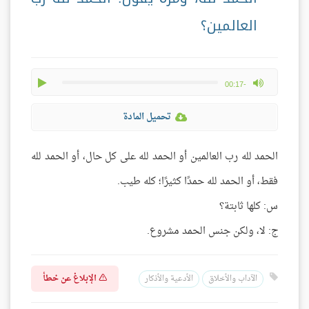
العالمين؟
play
max volume
-00:17
تحميل المادة
الحمد لله رب العالمين أو الحمد لله على كل حال، أو الحمد لله
فقط، أو الحمد لله حمدًا كثيرًا؛ كله طيب.
س: كلها ثابتة؟
ج: لا، ولكن جنس الحمد مشروع.
الإبلاغ عن خطأ
الآداب والأخلاق
الأدعية والأذكار