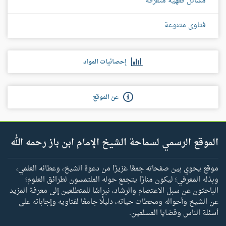
مسائل فقهية متفرقة
فتاوى متنوعة
إحصائيات المواد
عن الموقع
الموقع الرسمي لسماحة الشيخ الإمام ابن باز رحمه الله
موقع يحوي بين صفحاته جمعًا غزيرًا من دعوة الشيخ، وعطائه العلمي،
وبذله المعرفي؛ ليكون منارًا يتجمع حوله الملتمسون لطرائق العلوم؛
الباحثون عن سبل الاعتصام والرشاد، نبراسًا للمتطلعين إلى معرفة المزيد
عن الشيخ وأحواله ومحطات حياته، دليلًا جامعًا لفتاويه وإجاباته على
أسئلة الناس وقضايا المسلمين.