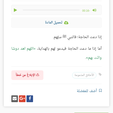
play
max volume
-00:16
تحميل المادة
إذا دعت الحاجة؛ فالنبي ﷺ سبَّهم.
أما إذا ما دعت الحاجة فيدعو لهم بالهداية،
اللهم اهد دوسًا
وائت بهم
.
الإبلاغ عن خطأ
الأخلاق المذمومة
أضف للمفضلة
شارك
شارك
إرسل
على
على
إيميل
فيسبوك
غوغل
بلس