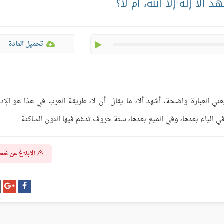
لا إله إلا الله، أم لا؟
play
تحميل المادة
يعني العبارة واضحة، أشهد ألا، ما يقال: أن لا، طريقة العرب في هذا هو الإدغ
 في الياء بعدها، وفي الميم بعدها، ستة حروف تدغم فيها النون الساكنة.
الإبلاغ عن خط
شارك
شا
على
عل
فيسبوك
غو
بل