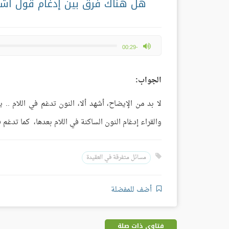
هل هناك فرق بين إدغام قول أشهد أ
max volume
-00:29
الجواب:
لا بد من الإيضاح، أشهد ألا، النون تدغم في اللام .. 
والقراء إدغام النون الساكنة في اللام بعدها، كما تدغم
مسائل متفرقة في العقيدة
أضف للمفضلة
فتاوى ذات صلة