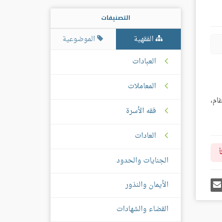
التصنيفات
الفقهية
الموضوعية
العبادات
المعاملات
ام،
فقه الأسرة
العادات
أ
الجنايات والحدود
رك
إرسل
الأيمان والنذور
ى
إيميل
غل
س
القضاء والشهادات